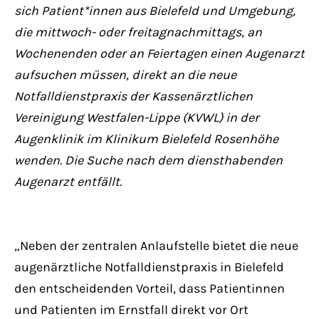
Have any questions?
sich Patient*innen aus Bielefeld und Umgebung,
+44 1234 567 890
die mittwoch- oder freitagnachmittags, an
Wochenenden oder an Feiertagen einen Augenarzt
Drop us a line
aufsuchen müssen, direkt an die neue
info@yourdomain.com
Notfalldienstpraxis der Kassenärztlichen
Vereinigung Westfalen-Lippe (KVWL) in der
About us
Augenklinik im Klinikum Bielefeld Rosenhöhe
wenden. Die Suche nach dem diensthabenden
Lorem ipsum dolor sit amet, consectetuer
Augenarzt entfällt.
adipiscing elit.
Aenean commodo ligula eget dolor. Aenean
massa. Cum sociis natoque penatibus et
„Neben der zentralen Anlaufstelle bietet die neue
magnis dis parturient montes, nascetur
augenärztliche Notfalldienstpraxis in Bielefeld
ridiculus mus. Donec quam felis, ultricies
den entscheidenden Vorteil, dass Patientinnen
nec.
und Patienten im Ernstfall direkt vor Ort