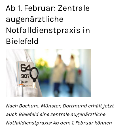
Lorem ipsum dolor sit amet:
Ab 1. Februar: Zentrale
augenärztliche
Notfalldienstpraxis in
24h
/ 365days
Bielefeld
We offer support for our customers
Mon - Fri 8:00am - 5:00pm
(GMT +1)
Get in touch
Cybersteel Inc.
376-293 City Road, Suite 600
Nach Bochum, Münster, Dortmund erhält jetzt
San Francisco, CA 94102
auch Bielefeld eine zentrale augenärztliche
Notfalldienstpraxis: Ab dem 1. Februar können