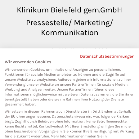
Klinikum Bielefeld gem.GmbH
Pressestelle/ Marketing/
Kommunikation
pressestelle@klinikumbielefeld.de
Datenschutzbestimmungen
Teutoburger Str. 50
Wir verwenden Cookies
33604 Bielefeld
Wir verwenden Cookies, um Inhalte und Anzeigen zu personalisieren,
Funktionen für soziale Medien anbieten zu können und die Zugriffe auf
unsere Website zu analysieren. Außerdem geben wir Informationen zu Ihrer
Verwendung unserer Website an unsere Partner*innen für soziale Medien,
Werbung und Analysen weiter. Unsere Partner*innen führen diese
Social Media
Informationen möglicherweise mit weiteren Daten zusammen, die Sie ihnen
bereitgestellt haben oder die sie im Rahmen Ihrer Nutzung der Dienste
gesammelt haben.
Wir setzen in diesem Rahmen auch Dienstleister in Drittländern außerhalb
der EU ohne angemessenes Datenschutzniveau ein, was folgende Risiken
birgt: Zugriff durch Behörden ohne Information, keine Betroffenenrechte,
keine Rechtsmittel, Kontrollverlust. Mit Ihrer Einstellung willigen Sie in die
oben beschriebenen Vorgänge ein. Sie können Ihre Einwilligung mit Wirkung
für die Zukunft widerrufen. Mehr Informationen finden Sie in