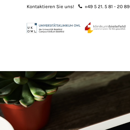
Kontaktieren Sie uns!
+49 5 21. 5 81 - 20 89
Login
Sup
Benutzername
Lorem 
Passwort
2
365
Anmelden
Register
|
Lost your password?
We offe
custo