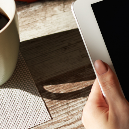
Mon - 
(GMT +