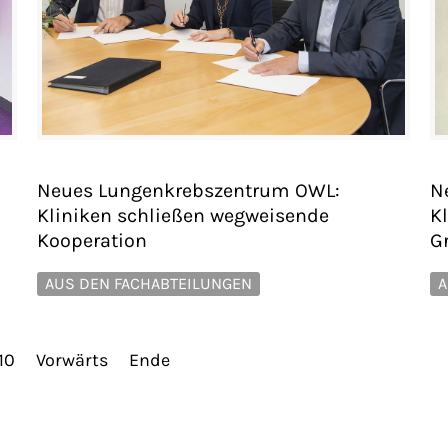
Neues Lungenkrebszentrum OWL:
N
Kliniken schließen wegweisende
Kl
Kooperation
G
AUS DEN FACHABTEILUNGEN
A
10
Vorwärts
Ende