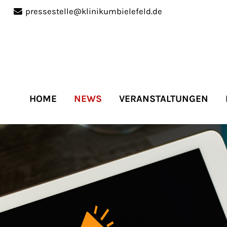
pressestelle@klinikumbielefeld.de
port
Get in touch
ipsum dolor sit amet:
Cybersteel Inc.
376-293 City Road, Suite 
San Francisco, CA 94102
HOME
NEWS
VERANSTALTUNGEN
4h
Have any questions?
/
+44 1234 567 890
days
Drop us a line
info@yourdomain.co
r support for our
mers