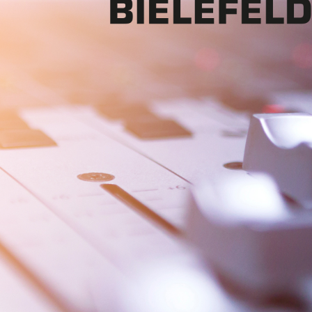
Mon - 
(GMT +