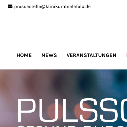
pressestelle@klinikumbielefeld.de
port
Get in touch
ipsum dolor sit amet:
Cybersteel Inc.
376-293 City Road, Suite 
San Francisco, CA 94102
HOME
NEWS
VERANSTALTUNGEN
4h
Have any questions?
/
+44 1234 567 890
days
Drop us a line
info@yourdomain.co
r support for our
mers