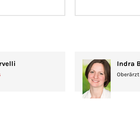
velli
Indra 
s
Oberärzt