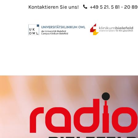
Kontaktieren Sie uns!
+49 5 21. 5 81 - 20 89
Login
Sup
Benutzername
Lorem 
Passwort
2
365
Anmelden
Register
|
Lost your password?
We offe
custo