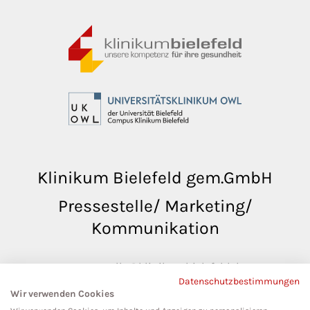
Klinikum Bielefeld gem.GmbH
Pressestelle/ Marketing/
Kommunikation
pressestelle@klinikumbielefeld.de
Datenschutzbestimmungen
Teutoburger Str. 50
Wir verwenden Cookies
33604 Bielefeld