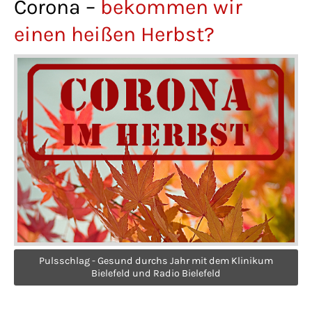
Corona –
bekommen wir
Lorem ipsum dolor sit amet:
einen heißen Herbst?
24h
/ 365days
We offer support for our customers
Mon - Fri 8:00am - 5:00pm
(GMT +1)
Get in touch
Cybersteel Inc.
376-293 City Road, Suite 600
Pulsschlag - Gesund durchs Jahr mit dem Klinikum
San Francisco, CA 94102
Bielefeld und Radio Bielefeld