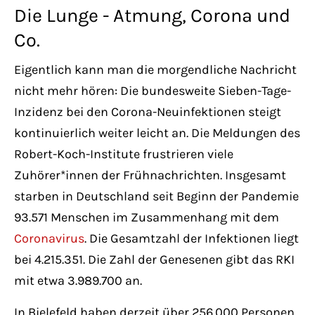
Have any questions?
Die Lunge - Atmung, Corona und
+44 1234 567 890
Co.
Drop us a line
Eigentlich kann man die morgendliche Nachricht
info@yourdomain.com
nicht mehr hören: Die bundesweite Sieben-Tage-
Inzidenz bei den Corona-Neuinfektionen steigt
About us
kontinuierlich weiter leicht an. Die Meldungen des
Robert-Koch-Institute frustrieren viele
Lorem ipsum dolor sit amet, consectetuer
Zuhörer*innen der Frühnachrichten. Insgesamt
adipiscing elit.
starben in Deutschland seit Beginn der Pandemie
93.571 Menschen im Zusammenhang mit dem
Aenean commodo ligula eget dolor. Aenean
Coronavirus
. Die Gesamtzahl der Infektionen liegt
massa. Cum sociis natoque penatibus et
bei 4.215.351. Die Zahl der Genesenen gibt das RKI
magnis dis parturient montes, nascetur
mit etwa 3.989.700 an.
ridiculus mus. Donec quam felis, ultricies
nec.
In Bielefeld haben derzeit über 256.000 Personen