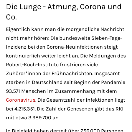
Have any questions?
Die Lunge - Atmung, Corona und
+44 1234 567 890
Co.
Drop us a line
Eigentlich kann man die morgendliche Nachricht
info@yourdomain.com
nicht mehr hören: Die bundesweite Sieben-Tage-
Inzidenz bei den Corona-Neuinfektionen steigt
About us
kontinuierlich weiter leicht an. Die Meldungen des
Robert-Koch-Institute frustrieren viele
Lorem ipsum dolor sit amet, consectetuer
Zuhörer*innen der Frühnachrichten. Insgesamt
adipiscing elit.
starben in Deutschland seit Beginn der Pandemie
93.571 Menschen im Zusammenhang mit dem
Aenean commodo ligula eget dolor. Aenean
Coronavirus
. Die Gesamtzahl der Infektionen liegt
massa. Cum sociis natoque penatibus et
bei 4.215.351. Die Zahl der Genesenen gibt das RKI
magnis dis parturient montes, nascetur
mit etwa 3.989.700 an.
ridiculus mus. Donec quam felis, ultricies
nec.
In Bielefeld haben derzeit über 256.000 Personen