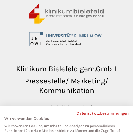
Klinikum Bielefeld gem.GmbH
Pressestelle/ Marketing/
Kommunikation
pressestelle@klinikumbielefeld.de
Datenschutzbestimmungen
Teutoburger Str. 50
Wir verwenden Cookies
33604 Bielefeld
Wir verwenden Cookies, um Inhalte und Anzeigen zu personalisieren,
Funktionen für soziale Medien anbieten zu können und die Zugriffe auf