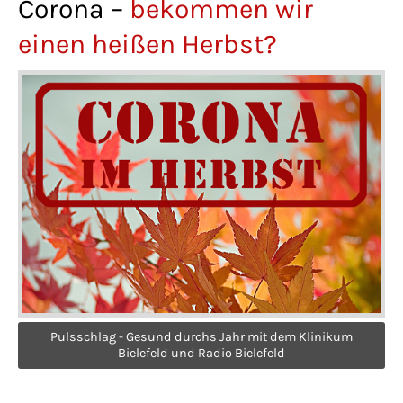
Corona –
bekommen wir
Lorem ipsum dolor sit amet:
einen heißen Herbst?
24h
/ 365days
We offer support for our customers
Mon - Fri 8:00am - 5:00pm
(GMT +1)
Get in touch
Cybersteel Inc.
376-293 City Road, Suite 600
Pulsschlag - Gesund durchs Jahr mit dem Klinikum
San Francisco, CA 94102
Bielefeld und Radio Bielefeld