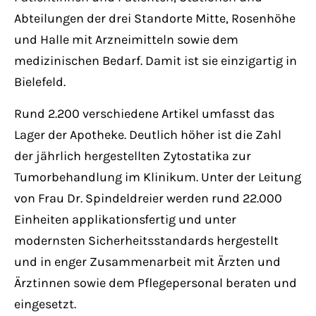
Have any questions?
Abteilungen der drei Standorte Mitte, Rosenhöhe
+44 1234 567 890
und Halle mit Arzneimitteln sowie dem
medizinischen Bedarf. Damit ist sie einzigartig in
Drop us a line
info@yourdomain.com
Bielefeld.
Rund 2.200 verschiedene Artikel umfasst das
About us
Lager der Apotheke. Deutlich höher ist die Zahl
der jährlich hergestellten Zytostatika zur
Lorem ipsum dolor sit amet, consectetuer
Tumorbehandlung im Klinikum. Unter der Leitung
adipiscing elit.
von Frau Dr. Spindeldreier werden rund 22.000
Aenean commodo ligula eget dolor. Aenean
Einheiten applikationsfertig und unter
massa. Cum sociis natoque penatibus et
modernsten Sicherheitsstandards hergestellt
magnis dis parturient montes, nascetur
und in enger Zusammenarbeit mit Ärzten und
ridiculus mus. Donec quam felis, ultricies
Ärztinnen sowie dem Pflegepersonal beraten und
nec.
eingesetzt.