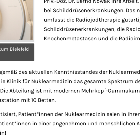
Priv.-Doz. Dr. Bernd Nowak ihre Arbeit
bei Schilddrüsenerkrankungen. Das 
umfasst die Radiojodtherapie gutarti
Schilddrüsenerkrankungen, die Radi
Knochenmetastasen und die Radioi
kum Bielefeld
nen gemäß des aktuellen Kenntnisstandes der Nuklearme
 die Klinik für Nuklearmedizin das gesamte Spektrum 
. Die Abteilung ist mit modernen Mehrkopf-Gammakame
station mit 10 Betten.
isiert, Patient*innen der Nuklearmedizin seien in ihr
e Patient*innen in einer angenehmen und menschlichen
in!