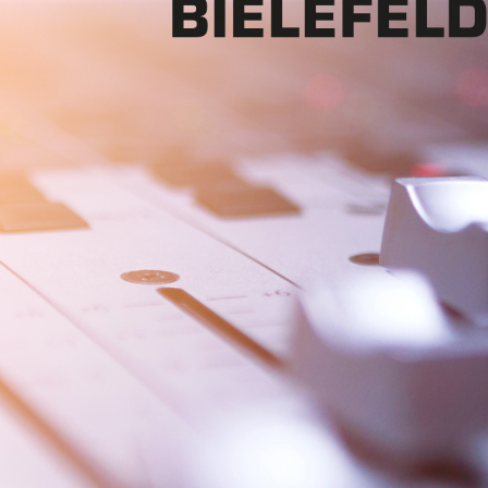
Mon - 
(GMT +