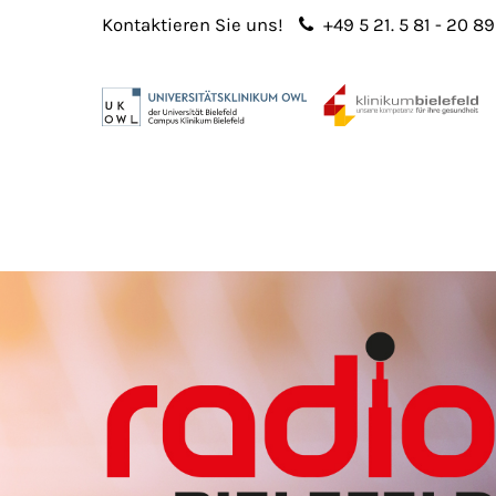
Kontaktieren Sie uns!
+49 5 21. 5 81 - 20 89
Login
Sup
Benutzername
Lorem 
Passwort
2
365
Anmelden
Register
|
Lost your password?
We offe
custo