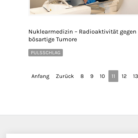
Nuklearmedizin – Radioaktivität gegen
bösartige Tumore
PULSSCHLAG
Anfang
Zurück
8
9
10
11
12
1