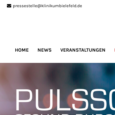
pressestelle@klinikumbielefeld.de
port
Get in touch
ipsum dolor sit amet:
Cybersteel Inc.
376-293 City Road, Suite 
San Francisco, CA 94102
HOME
NEWS
VERANSTALTUNGEN
4h
Have any questions?
/
+44 1234 567 890
days
Drop us a line
info@yourdomain.co
r support for our
mers