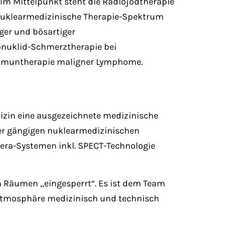
. Im Mittelpunkt steht die Radiojodtherapie
nuklearmedizinische Therapie-Spektrum
ger und bösartiger
onuklid-Schmerztherapie bei
mmuntherapie maligner Lymphome.
dizin eine ausgezeichnete medizinische
der gängigen nuklearmedizinischen
ra-Systemen inkl. SPECT-Technologie
en Räumen „eingesperrt“. Es ist dem Team
 Atmosphäre medizinisch und technisch