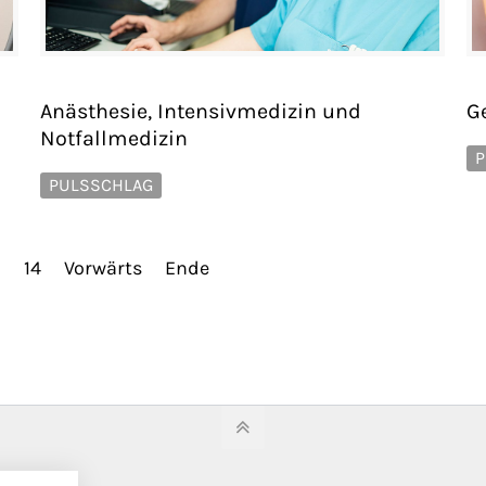
Anästhesie, Intensivmedizin und
G
Notfallmedizin
P
PULSSCHLAG
3
14
Vorwärts
Ende