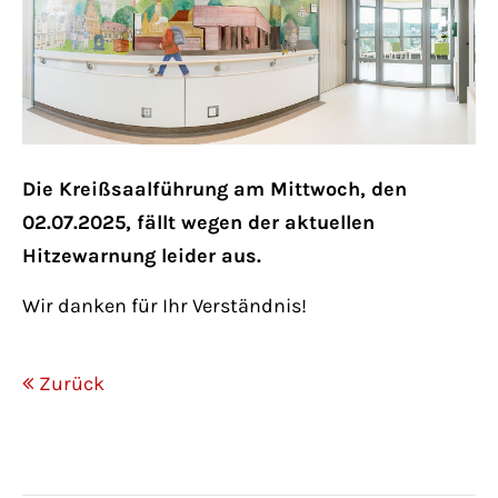
Lorem ipsum dolor sit amet:
24h
/ 365days
Die Kreißsaalführung am Mittwoch, den
We offer support for our customers
02.07.2025, fällt wegen der aktuellen
Mon - Fri 8:00am - 5:00pm
(GMT +1)
Hitzewarnung leider aus.
Wir danken für Ihr Verständnis!
Get in touch
Cybersteel Inc.
Zurück
376-293 City Road, Suite 600
San Francisco, CA 94102