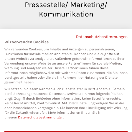
Pressestelle/ Marketing/
Kommunikation
pressestelle@klinikumbielefeld.de
Datenschutzbestimmungen
Teutoburger Str. 50
Wir verwenden Cookies
33604 Bielefeld
Wir verwenden Cookies, um Inhalte und Anzeigen zu personalisieren,
Funktionen für soziale Medien anbieten zu können und die Zugriffe auf
unsere Website zu analysieren. Außerdem geben wir Informationen zu Ihrer
Verwendung unserer Website an unsere Partner*innen für soziale Medien,
Werbung und Analysen weiter. Unsere Partner*innen führen diese
Social Media
Informationen möglicherweise mit weiteren Daten zusammen, die Sie ihnen
bereitgestellt haben oder die sie im Rahmen Ihrer Nutzung der Dienste
gesammelt haben.
Wir setzen in diesem Rahmen auch Dienstleister in Drittländern außerhalb
der EU ohne angemessenes Datenschutzniveau ein, was folgende Risiken
birgt: Zugriff durch Behörden ohne Information, keine Betroffenenrechte,
keine Rechtsmittel, Kontrollverlust. Mit Ihrer Einstellung willigen Sie in die
oben beschriebenen Vorgänge ein. Sie können Ihre Einwilligung mit Wirkung
für die Zukunft widerrufen. Mehr Informationen finden Sie in
unseren
Datenschutzbestimmungen
.