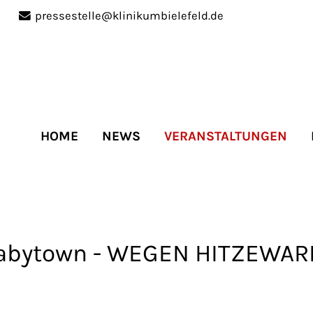
pressestelle@klinikumbielefeld.de
port
Get in touch
ipsum dolor sit amet:
Cybersteel Inc.
376-293 City Road, Suite 
San Francisco, CA 94102
HOME
NEWS
VERANSTALTUNGEN
4h
Have any questions?
/
+44 1234 567 890
days
Drop us a line
info@yourdomain.co
 Babytown - WEGEN HITZEW
r support for our
mers