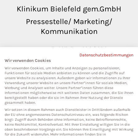
Klinikum Bielefeld gem.GmbH
Pressestelle/ Marketing/
Kommunikation
pressestelle@klinikumbielefeld.de
Datenschutzbestimmungen
Teutoburger Str. 50
Wir verwenden Cookies
33604 Bielefeld
Wir verwenden Cookies, um Inhalte und Anzeigen zu personalisieren,
Funktionen für soziale Medien anbieten zu können und die Zugriffe auf
unsere Website zu analysieren. Außerdem geben wir Informationen zu Ihrer
Verwendung unserer Website an unsere Partner*innen für soziale Medien,
Werbung und Analysen weiter. Unsere Partner*innen führen diese
Social Media
Informationen möglicherweise mit weiteren Daten zusammen, die Sie ihnen
bereitgestellt haben oder die sie im Rahmen Ihrer Nutzung der Dienste
gesammelt haben.
Wir setzen in diesem Rahmen auch Dienstleister in Drittländern außerhalb
der EU ohne angemessenes Datenschutzniveau ein, was folgende Risiken
birgt: Zugriff durch Behörden ohne Information, keine Betroffenenrechte,
keine Rechtsmittel, Kontrollverlust. Mit Ihrer Einstellung willigen Sie in die
oben beschriebenen Vorgänge ein. Sie können Ihre Einwilligung mit Wirkung
für die Zukunft widerrufen. Mehr Informationen finden Sie in