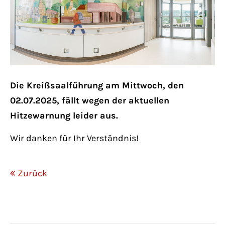
Lorem ipsum dolor sit amet:
24h
/ 365days
Die Kreißsaalführung am Mittwoch, den
We offer support for our customers
02.07.2025, fällt wegen der aktuellen
Mon - Fri 8:00am - 5:00pm
(GMT +1)
Hitzewarnung leider aus.
Wir danken für Ihr Verständnis!
Get in touch
Cybersteel Inc.
Zurück
376-293 City Road, Suite 600
San Francisco, CA 94102