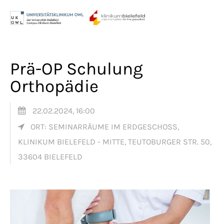
Menu
Login
Benutzername
Prä-OP Schulung
Orthopädie
Passwort
22.02.2024, 16:00
ORT: SEMINARRÄUME IM ERDGESCHOSS,
KLINIKUM BIELEFELD - MITTE, TEUTOBURGER STR. 50,
Anmelden
33604 BIELEFELD
Register
|
Lost your password?
Support