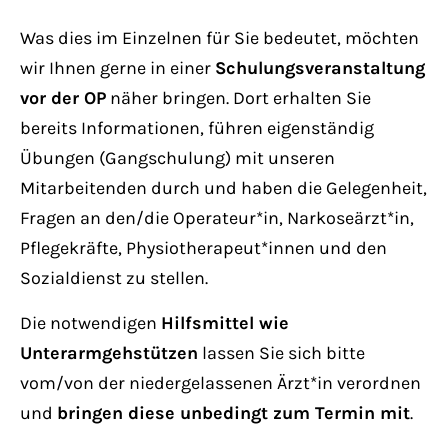
Have any questions?
+44 1234 567 890
Was dies im Einzelnen für Sie bedeutet, möchten
wir Ihnen gerne in einer
Schulungsveranstaltung
Drop us a line
vor der OP
näher bringen. Dort erhalten Sie
info@yourdomain.com
bereits Informationen, führen eigenständig
Übungen (Gangschulung) mit unseren
About us
Mitarbeitenden durch und haben die Gelegenheit,
Fragen an den/die Operateur*in, Narkoseärzt*in,
Lorem ipsum dolor sit amet, consectetuer
Pflegekräfte, Physiotherapeut*innen und den
adipiscing elit.
Sozialdienst zu stellen.
Aenean commodo ligula eget dolor. Aenean
Die notwendigen
Hilfsmittel wie
massa. Cum sociis natoque penatibus et
Unterarmgehstützen
lassen Sie sich bitte
magnis dis parturient montes, nascetur
vom/von der niedergelassenen Ärzt*in verordnen
ridiculus mus. Donec quam felis, ultricies
und
bringen diese unbedingt zum Termin mit
.
nec.