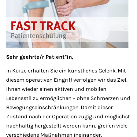
Lorem ipsum dolor sit amet:
24h
/ 365days
Sehr geehrte/r Patient*in,
We offer support for our customers
Mon - Fri 8:00am - 5:00pm
(GMT +1)
in Kürze erhalten Sie ein künstliches Gelenk. Mit
diesem operativen Eingriff verfolgen wir das Ziel,
Get in touch
Ihnen wieder einen aktiven und mobilen
Lebensstil zu ermöglichen – ohne Schmerzen und
Cybersteel Inc.
Bewegungseinschränkungen. Damit dieser
376-293 City Road, Suite 600
Zustand nach der Operation zügig und möglichst
San Francisco, CA 94102
nachhaltig hergestellt werden kann, greifen viele
verschiedene Maßnahmen ineinander.