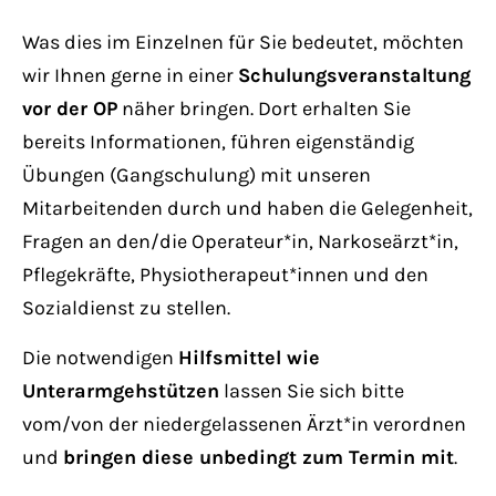
Have any questions?
+44 1234 567 890
Was dies im Einzelnen für Sie bedeutet, möchten
wir Ihnen gerne in einer
Schulungsveranstaltung
Drop us a line
vor der OP
näher bringen. Dort erhalten Sie
info@yourdomain.com
bereits Informationen, führen eigenständig
Übungen (Gangschulung) mit unseren
About us
Mitarbeitenden durch und haben die Gelegenheit,
Fragen an den/die Operateur*in, Narkoseärzt*in,
Lorem ipsum dolor sit amet, consectetuer
Pflegekräfte, Physiotherapeut*innen und den
adipiscing elit.
Sozialdienst zu stellen.
Aenean commodo ligula eget dolor. Aenean
Die notwendigen
Hilfsmittel wie
massa. Cum sociis natoque penatibus et
Unterarmgehstützen
lassen Sie sich bitte
magnis dis parturient montes, nascetur
vom/von der niedergelassenen Ärzt*in verordnen
ridiculus mus. Donec quam felis, ultricies
und
bringen diese unbedingt zum Termin mit
.
nec.