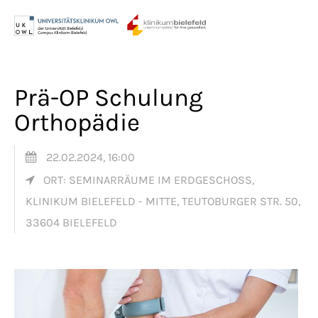
Menu
Login
Benutzername
Prä-OP Schulung
Orthopädie
Passwort
22.02.2024, 16:00
ORT: SEMINARRÄUME IM ERDGESCHOSS,
KLINIKUM BIELEFELD - MITTE, TEUTOBURGER STR. 50,
Anmelden
33604 BIELEFELD
Register
|
Lost your password?
Support