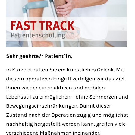
Lorem ipsum dolor sit amet:
24h
/ 365days
Sehr geehrte/r Patient*in,
We offer support for our customers
Mon - Fri 8:00am - 5:00pm
(GMT +1)
in Kürze erhalten Sie ein künstliches Gelenk. Mit
diesem operativen Eingriff verfolgen wir das Ziel,
Get in touch
Ihnen wieder einen aktiven und mobilen
Lebensstil zu ermöglichen – ohne Schmerzen und
Cybersteel Inc.
Bewegungseinschränkungen. Damit dieser
376-293 City Road, Suite 600
Zustand nach der Operation zügig und möglichst
San Francisco, CA 94102
nachhaltig hergestellt werden kann, greifen viele
verschiedene Maßnahmen ineinander.