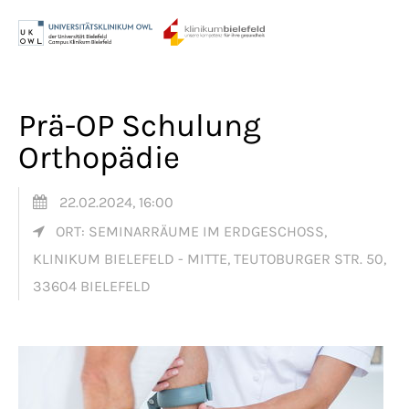
Menu
Login
Benutzername
Prä-OP Schulung
Orthopädie
Passwort
22.02.2024, 16:00
ORT: SEMINARRÄUME IM ERDGESCHOSS,
KLINIKUM BIELEFELD - MITTE, TEUTOBURGER STR. 50,
Anmelden
33604 BIELEFELD
Register
|
Lost your password?
Support