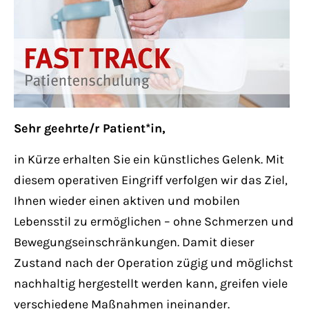
Lorem ipsum dolor sit amet:
24h
/ 365days
Sehr geehrte/r Patient*in,
We offer support for our customers
Mon - Fri 8:00am - 5:00pm
(GMT +1)
in Kürze erhalten Sie ein künstliches Gelenk. Mit
diesem operativen Eingriff verfolgen wir das Ziel,
Get in touch
Ihnen wieder einen aktiven und mobilen
Lebensstil zu ermöglichen – ohne Schmerzen und
Cybersteel Inc.
Bewegungseinschränkungen. Damit dieser
376-293 City Road, Suite 600
Zustand nach der Operation zügig und möglichst
San Francisco, CA 94102
nachhaltig hergestellt werden kann, greifen viele
verschiedene Maßnahmen ineinander.