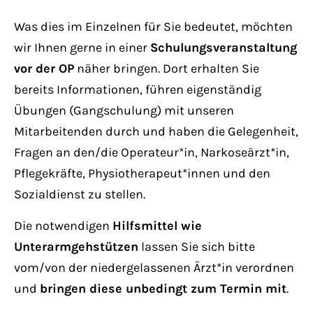
Have any questions?
+44 1234 567 890
Was dies im Einzelnen für Sie bedeutet, möchten
wir Ihnen gerne in einer
Schulungsveranstaltung
Drop us a line
vor der OP
näher bringen. Dort erhalten Sie
info@yourdomain.com
bereits Informationen, führen eigenständig
Übungen (Gangschulung) mit unseren
About us
Mitarbeitenden durch und haben die Gelegenheit,
Fragen an den/die Operateur*in, Narkoseärzt*in,
Lorem ipsum dolor sit amet, consectetuer
Pflegekräfte, Physiotherapeut*innen und den
adipiscing elit.
Sozialdienst zu stellen.
Aenean commodo ligula eget dolor. Aenean
Die notwendigen
Hilfsmittel wie
massa. Cum sociis natoque penatibus et
Unterarmgehstützen
lassen Sie sich bitte
magnis dis parturient montes, nascetur
vom/von der niedergelassenen Ärzt*in verordnen
ridiculus mus. Donec quam felis, ultricies
und
bringen diese unbedingt zum Termin mit
.
nec.