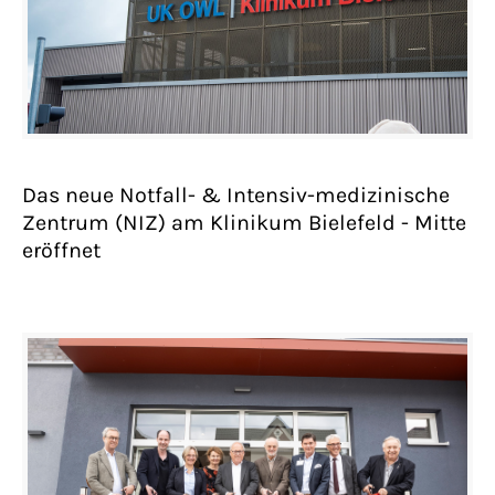
Have any questions?
+44 1234 567 890
Drop us a line
info@yourdomain.com
Das neue Notfall- & Intensiv-medizinische
About us
Zentrum (NIZ) am Klinikum Bielefeld - Mitte
eröffnet
Lorem ipsum dolor sit amet, consectetuer
adipiscing elit.
Aenean commodo ligula eget dolor. Aenean
massa. Cum sociis natoque penatibus et
magnis dis parturient montes, nascetur
ridiculus mus. Donec quam felis, ultricies
nec.