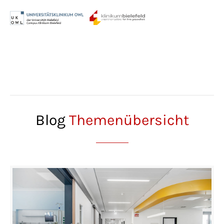
Menu
Login
Benutzername
Passwort
Blog
Themenübersicht
Anmelden
Register
|
Lost your password?
Support