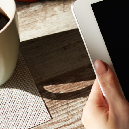
Mon - 
(GMT +