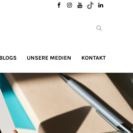
About us
Lorem ipsum dolor sit amet,
600
consectetuer adipiscing elit.
BLOGS
UNSERE MEDIEN
Aenean commodo ligula eget
KONTAKT
dolor. Aenean massa. Cum sociis
natoque penatibus et magnis
dis parturient montes, nascetur
ridiculus mus. Donec quam
m
felis, ultricies nec.