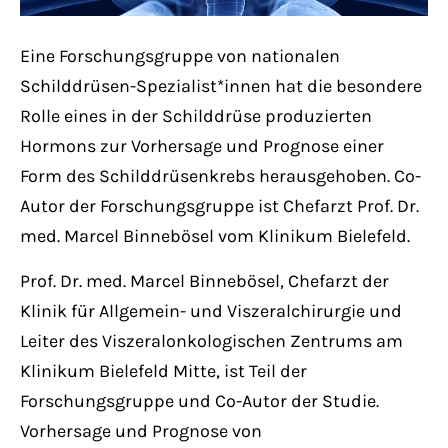
Have any questions?
+44 1234 567 890
Eine Forschungsgruppe von nationalen
Schilddrüsen-Spezialist*innen hat die besondere
Drop us a line
Rolle eines in der Schilddrüse produzierten
info@yourdomain.com
Hormons zur Vorhersage und Prognose einer
Form des Schilddrüsenkrebs herausgehoben. Co-
About us
Autor der Forschungsgruppe ist Chefarzt Prof. Dr.
Lorem ipsum dolor sit amet, consectetuer
med. Marcel Binnebösel vom Klinikum Bielefeld.
adipiscing elit.
Prof. Dr. med. Marcel Binnebösel, Chefarzt der
Aenean commodo ligula eget dolor. Aenean
Klinik für Allgemein- und Viszeralchirurgie und
massa. Cum sociis natoque penatibus et
Leiter des Viszeralonkologischen Zentrums am
magnis dis parturient montes, nascetur
Klinikum Bielefeld Mitte, ist Teil der
ridiculus mus. Donec quam felis, ultricies
Forschungsgruppe und Co-Autor der Studie.
nec.
Vorhersage und Prognose von