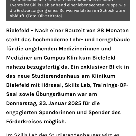
Have any questions?
Events im Skills Lab anhand einer lebensechten Puppe, wie
die Erstversorgung eines Schwerverletzten im Schockraum
+44 1234 567 890
abläuft. (Foto: Oliver Krato)
Drop us a line
Bielefeld – Nach einer Bauzeit von 28 Monaten
info@yourdomain.com
steht das hochmoderne Lehr- und Lerngebäude
für die angehenden Medizinerinnen und
About us
Mediziner am Campus Klinikum Bielefeld
nahezu bezugsfertig da. Ein exklusiver Blick in
Lorem ipsum dolor sit amet, consectetuer
das neue Studierendenhaus am Klinikum
adipiscing elit.
Bielefeld mit Hörsaal, Skills Lab, Trainings-OP-
Aenean commodo ligula eget dolor. Aenean
Saal sowie Übungsräumen war am
massa. Cum sociis natoque penatibus et
Donnerstag, 23. Januar 2025 für die
magnis dis parturient montes, nascetur
engagierten Spenderinnen und Spender des
ridiculus mus. Donec quam felis, ultricies
Förderkreises möglich.
nec.
Im Skills Lab des Studierendenhauses wird es