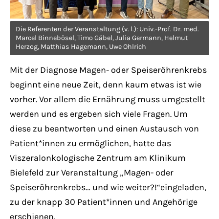
Have any questions?
+44 1234 567 890
Die Referenten der Veranstaltung (v. l.): Univ.-Prof. Dr. med.
Marcel Binnebösel, Timo Gäbel, Julia Germann, Helmut
Drop us a line
Herzog, Matthias Hagemann, Uwe Ohlrich
info@yourdomain.com
Mit der Diagnose Magen- oder Speiseröhrenkrebs
beginnt eine neue Zeit, denn kaum etwas ist wie
About us
vorher. Vor allem die Ernährung muss umgestellt
werden und es ergeben sich viele Fragen. Um
Lorem ipsum dolor sit amet, consectetuer
diese zu beantworten und einen Austausch von
adipiscing elit.
Patient*innen zu ermöglichen, hatte das
Aenean commodo ligula eget dolor. Aenean
Viszeralonkologische Zentrum am Klinikum
massa. Cum sociis natoque penatibus et
Bielefeld zur Veranstaltung „Magen- oder
magnis dis parturient montes, nascetur
Speiseröhrenkrebs… und wie weiter?!“eingeladen,
ridiculus mus. Donec quam felis, ultricies
zu der knapp 30 Patient*innen und Angehörige
nec.
erschienen.