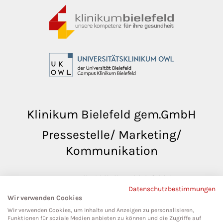
Klinikum Bielefeld gem.GmbH
Pressestelle/ Marketing/
Kommunikation
pressestelle@klinikumbielefeld.de
Datenschutzbestimmungen
Teutoburger Str. 50
Wir verwenden Cookies
33604 Bielefeld
Wir verwenden Cookies, um Inhalte und Anzeigen zu personalisieren,
Funktionen für soziale Medien anbieten zu können und die Zugriffe auf