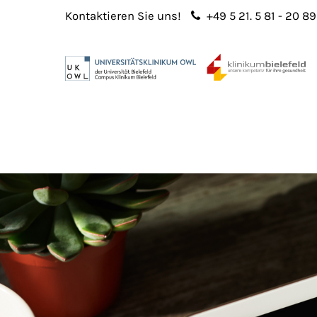
Kontaktieren Sie uns!
+49 5 21. 5 81 - 20 89
Login
Sup
Benutzername
Lorem 
Passwort
2
365
Anmelden
Register
|
Lost your password?
We offe
custo