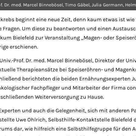
-Prof. Dr. med. Marcel Binnebösel, Timo Gäbel, Julia Germann, H
rebs beginnt eine neue Zeit, denn kaum etwas ist wie
le Fragen. Um diese zu beantworten und einen Austausc
kum Bielefeld zur Veranstaltung „Magen- oder Speiser
ige erschienen.
iv.-Prof. Dr. med. Marcel Binnebösel, Direktor der Univ
 aktuelle Therapieansätze bei Speiseröhren- und Magen
Anschließend berichteten die beiden Ernährungsexperten
nkologischer Fachpfleger und Mitarbeiter der Firma con
nschließenden Weiterversorgung zu Hause.
 Experten und auch die Gelegenheit, sich mit anderen 
ellte Uwe Ohlrich, Selbsthilfe-Kontaktstelle Bielefeld
s dar, wie hilfreich eine Selbsthilfegruppe für den A