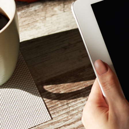
Mon - 
(GMT +