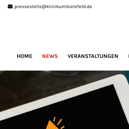
pressestelle@klinikumbielefeld.de
port
Get in touch
ipsum dolor sit amet:
Cybersteel Inc.
376-293 City Road, Suite 
San Francisco, CA 94102
HOME
NEWS
VERANSTALTUNGEN
4h
Have any questions?
/
+44 1234 567 890
days
Drop us a line
info@yourdomain.co
r support for our
mers