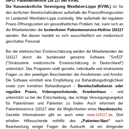
INFO: Patientenservice 116 117 der KVWL
Die Kassenärztliche Vereinigung Westfalen-Lippe (KVWL)
ist für
den ärztlichen Bereitschaftsdienst außerhalb der Praxisöffnungszeiten
im Landesteil Westfalen-Lippe zuständig. Wer außerhalb der regulären
Praxis-Öffnungszeiten ein gesundheitliches Problem hat, kann sich an
die Mitarbeitenden der
kostenfreien Patientenservice-Hotline 116117
wenden. Bei diesen handelt es sich ausschließlich um medizinisch
geschultes Personal.
Bei der telefonischen Ersteinschätzung werden die Mitarbeitenden der
116117 durch die bundesweit genutzte Software "SmED"
("Strukturierte medizinische Ersteinschätzung in Deutschland")
unterstützt. Das Programm stellt gezielte, individuelle und strukturierte
Fragen zu den jeweiligen Beschwerden der Anruferinnen und Anrufer.
Die Software ermittelt eine Empfehlung zur Behandlungsdringlichkeit
sowie zum korrekten Behandlungsort –
Bereitschaftsdienst- oder
reguläre Praxis, Videosprechstunde, Krankenhaus
– und
unterstützt so bei der Entscheidung, das richtige Versorgungsangebot
für Patientinnen und Patienten zu finden. Auch informiert der
Patientenservice 116117 über die Möglichkeiten eines
Hausbesuchs
.
Gezielte Informationen gibt es auch unter
www.116117.de
. Dort
erhalten Hilfesuchende mithilfe des
„Patienten-Navi“
nach
Beantwortung einiger Fragen die Auskunft, ob ein dringender