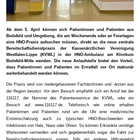
Have any questions?
+44 1234 567 890
Drop us a line
Ab dem 5. April können sich Patientinnen und Patienten aus
info@yourdomain.com
Bielefeld und Umgebung, die am Wochenende oder an Feiertagen
eine HNO-Praxis aufsuchen müssen, direkt an die neue zentrale
Bereitschaftsdienstpraxis der Kassenärztlichen Vereinigung
Westfalen-Lippe (KVWL) in der HNO-Ambulanz am Klinikum
About us
Bielefeld-Mitte wenden. Die neue Anlaufstelle bietet den Vorteil,
dass Patientinnen und Patienten im Ernstfall vor Ort stationär
Lorem ipsum dolor sit amet, consectetuer
weiterbehandelt werden können.
adipiscing elit.
Die Praxis wird von niedergelassenen Fachärztinnen und -ärzten aus
der Region besetzt. Vor dem Besuch empfiehlt sich ein Anruf bei der
Aenean commodo ligula eget dolor. Aenean
116117, der Nummer des Patientenservice der KVWL, oder ein
massa. Cum sociis natoque penatibus et
Besuch auf www.116117.de. Telefonisch wie online erhalten
Patientinnen und Patienten rund um die Uhr eine medizinische
magnis dis parturient montes, nascetur
Ersteinschätzung auch zu typischen HNO-Beschwerden wie
ridiculus mus. Donec quam felis, ultricies
Infektionen von Hals, Nase oder Ohren. So können Erkrankte unnötige
Wartezeiten vermeiden und sich gegebenenfalls sogar die Fahrt zur
nec.
Bereitschaftsdienstpraxis sparen, falls ein anderes Hilfsangebot