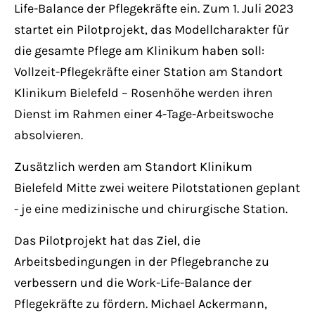
Have any questions?
Life-Balance der Pflegekräfte ein. Zum 1. Juli 2023
+44 1234 567 890
startet ein Pilotprojekt, das Modellcharakter für
die gesamte Pflege am Klinikum haben soll:
Drop us a line
Vollzeit-Pflegekräfte einer Station am Standort
info@yourdomain.com
Klinikum Bielefeld – Rosenhöhe werden ihren
Dienst im Rahmen einer 4-Tage-Arbeitswoche
About us
absolvieren.
Lorem ipsum dolor sit amet, consectetuer
Zusätzlich werden am Standort Klinikum
adipiscing elit.
Bielefeld Mitte zwei weitere Pilotstationen geplant
- je eine medizinische und chirurgische Station.
Aenean commodo ligula eget dolor. Aenean
massa. Cum sociis natoque penatibus et
Das Pilotprojekt hat das Ziel, die
magnis dis parturient montes, nascetur
Arbeitsbedingungen in der Pflegebranche zu
ridiculus mus. Donec quam felis, ultricies
verbessern und die Work-Life-Balance der
nec.
Pflegekräfte zu fördern. Michael Ackermann,