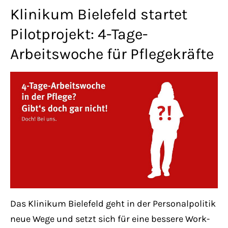
Lorem ipsum dolor sit amet:
Klinikum Bielefeld startet
Pilotprojekt: 4-Tage-
Arbeitswoche für Pflegekräfte
24h
/ 365days
We offer support for our customers
Mon - Fri 8:00am - 5:00pm
(GMT +1)
Get in touch
Cybersteel Inc.
376-293 City Road, Suite 600
San Francisco, CA 94102
Das Klinikum Bielefeld geht in der Personalpolitik
neue Wege und setzt sich für eine bessere Work-