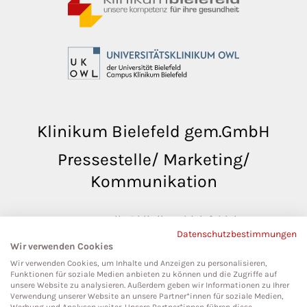
Klinikum Bielefeld gem.GmbH
Pressestelle/ Marketing/
Kommunikation
pressestelle@klinikumbielefeld.de
Datenschutzbestimmungen
Teutoburger Str. 50
Wir verwenden Cookies
33604 Bielefeld
Wir verwenden Cookies, um Inhalte und Anzeigen zu personalisieren,
Funktionen für soziale Medien anbieten zu können und die Zugriffe auf
unsere Website zu analysieren. Außerdem geben wir Informationen zu Ihrer
Verwendung unserer Website an unsere Partner*innen für soziale Medien,