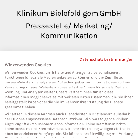
Klinikum Bielefeld gem.GmbH
Pressestelle/ Marketing/
Kommunikation
pressestelle@klinikumbielefeld.de
Datenschutzbestimmungen
Teutoburger Str. 50
Wir verwenden Cookies
33604 Bielefeld
Wir verwenden Cookies, um Inhalte und Anzeigen zu personalisieren,
Funktionen für soziale Medien anbieten zu können und die Zugriffe auf
unsere Website zu analysieren. Außerdem geben wir Informationen zu Ihrer
Verwendung unserer Website an unsere Partner*innen für soziale Medien,
Werbung und Analysen weiter. Unsere Partner*innen führen diese
Social Media
Informationen möglicherweise mit weiteren Daten zusammen, die Sie ihnen
bereitgestellt haben oder die sie im Rahmen Ihrer Nutzung der Dienste
gesammelt haben.
Wir setzen in diesem Rahmen auch Dienstleister in Drittländern außerhalb
der EU ohne angemessenes Datenschutzniveau ein, was folgende Risiken
birgt: Zugriff durch Behörden ohne Information, keine Betroffenenrechte,
keine Rechtsmittel, Kontrollverlust. Mit Ihrer Einstellung willigen Sie in die
oben beschriebenen Vorgänge ein. Sie können Ihre Einwilligung mit Wirkung