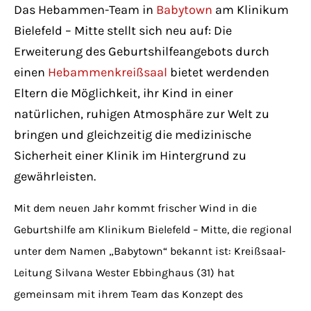
Have any questions?
Das Hebammen-Team in
Babytown
am Klinikum
+44 1234 567 890
Bielefeld – Mitte stellt sich neu auf: Die
Erweiterung des Geburtshilfeangebots durch
Drop us a line
einen
Hebammenkreißsaal
bietet werdenden
info@yourdomain.com
Eltern die Möglichkeit, ihr Kind in einer
natürlichen, ruhigen Atmosphäre zur Welt zu
About us
bringen und gleichzeitig die medizinische
Sicherheit einer Klinik im Hintergrund zu
Lorem ipsum dolor sit amet, consectetuer
gewährleisten.
adipiscing elit.
Mit dem neuen Jahr kommt frischer Wind in die
Aenean commodo ligula eget dolor. Aenean
Geburtshilfe am Klinikum Bielefeld – Mitte, die regional
massa. Cum sociis natoque penatibus et
unter dem Namen „Babytown“ bekannt ist: Kreißsaal-
magnis dis parturient montes, nascetur
Leitung Silvana Wester Ebbinghaus (31) hat
ridiculus mus. Donec quam felis, ultricies
gemeinsam mit ihrem Team das Konzept des
nec.