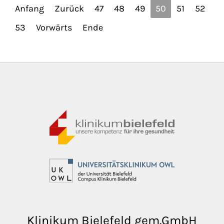
Anfang
Zurück
47
48
49
50
51
52
53
Vorwärts
Ende
Klinikum Bielefeld gem.GmbH