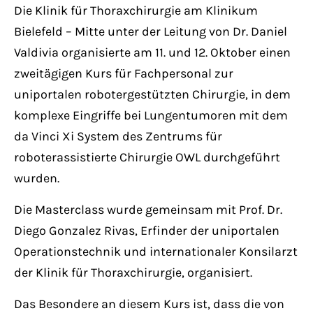
Have any questions?
Die Klinik für Thoraxchirurgie am Klinikum
+44 1234 567 890
Bielefeld – Mitte unter der Leitung von Dr. Daniel
Valdivia organisierte am 11. und 12. Oktober einen
Drop us a line
zweitägigen Kurs für Fachpersonal zur
info@yourdomain.com
uniportalen robotergestützten Chirurgie, in dem
komplexe Eingriffe bei Lungentumoren mit dem
About us
da Vinci Xi System des Zentrums für
roboterassistierte Chirurgie OWL durchgeführt
Lorem ipsum dolor sit amet, consectetuer
wurden.
adipiscing elit.
Die Masterclass wurde gemeinsam mit Prof. Dr.
Aenean commodo ligula eget dolor. Aenean
Diego Gonzalez Rivas, Erfinder der uniportalen
massa. Cum sociis natoque penatibus et
Operationstechnik und internationaler Konsilarzt
magnis dis parturient montes, nascetur
der Klinik für Thoraxchirurgie, organisiert.
ridiculus mus. Donec quam felis, ultricies
nec.
Das Besondere an diesem Kurs ist, dass die von