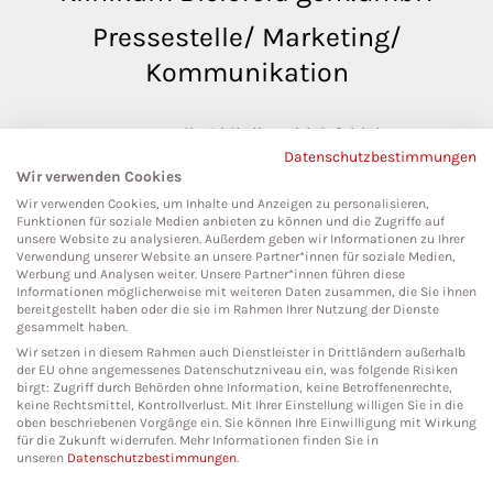
Pressestelle/ Marketing/
Kommunikation
pressestelle@klinikumbielefeld.de
Datenschutzbestimmungen
Teutoburger Str. 50
Wir verwenden Cookies
33604 Bielefeld
Wir verwenden Cookies, um Inhalte und Anzeigen zu personalisieren,
Funktionen für soziale Medien anbieten zu können und die Zugriffe auf
unsere Website zu analysieren. Außerdem geben wir Informationen zu Ihrer
Verwendung unserer Website an unsere Partner*innen für soziale Medien,
Werbung und Analysen weiter. Unsere Partner*innen führen diese
Social Media
Informationen möglicherweise mit weiteren Daten zusammen, die Sie ihnen
bereitgestellt haben oder die sie im Rahmen Ihrer Nutzung der Dienste
gesammelt haben.
Wir setzen in diesem Rahmen auch Dienstleister in Drittländern außerhalb
der EU ohne angemessenes Datenschutzniveau ein, was folgende Risiken
birgt: Zugriff durch Behörden ohne Information, keine Betroffenenrechte,
keine Rechtsmittel, Kontrollverlust. Mit Ihrer Einstellung willigen Sie in die
oben beschriebenen Vorgänge ein. Sie können Ihre Einwilligung mit Wirkung
für die Zukunft widerrufen. Mehr Informationen finden Sie in
unseren
Datenschutzbestimmungen
.