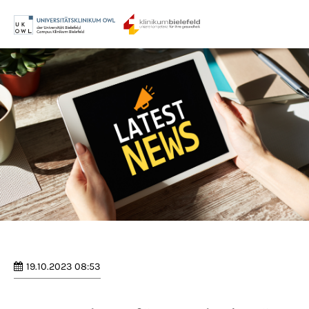
Menu
Login
Benutzername
Passwort
Anmelden
Register
|
Lost your password?
19.10.2023 08:53
Support