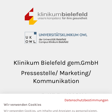
Klinikum Bielefeld gem.GmbH
Pressestelle/ Marketing/
Kommunikation
pressestelle@klinikumbielefeld.de
Datenschutzbestimmungen
Teutoburger Str. 50
Wir verwenden Cookies
33604 Bielefeld
Wir verwenden Cookies, um Inhalte und Anzeigen zu personalisieren,