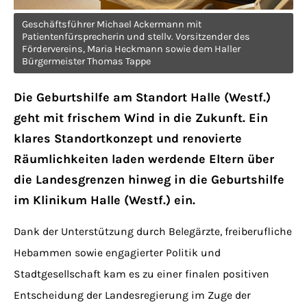
Have any questions?
+44 1234 567 890
Geschäftsführer Michael Ackermann mit
Patientenfürsprecherin und stellv. Vorsitzender des
Fördervereins, Maria Heckmann sowie dem Haller
Drop us a line
Bürgermeister Thomas Tappe
info@yourdomain.com
Die Geburtshilfe am Standort Halle (Westf.)
geht mit frischem Wind in die Zukunft. Ein
About us
klares Standortkonzept und renovierte
Räumlichkeiten laden werdende Eltern über
Lorem ipsum dolor sit amet, consectetuer
die Landesgrenzen hinweg in die Geburtshilfe
adipiscing elit.
im Klinikum Halle (Westf.) ein.
Aenean commodo ligula eget dolor. Aenean
massa. Cum sociis natoque penatibus et
Dank der Unterstützung durch Belegärzte, freiberufliche
magnis dis parturient montes, nascetur
Hebammen sowie engagierter Politik und
ridiculus mus. Donec quam felis, ultricies
Stadtgesellschaft kam es zu einer finalen positiven
nec.
Entscheidung der Landesregierung im Zuge der