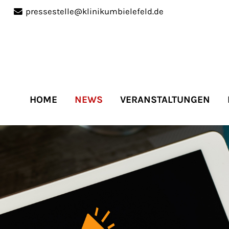
pressestelle@klinikumbielefeld.de
port
Get in touch
ipsum dolor sit amet:
Cybersteel Inc.
376-293 City Road, Suite 
San Francisco, CA 94102
HOME
NEWS
VERANSTALTUNGEN
4h
Have any questions?
/
+44 1234 567 890
days
Drop us a line
info@yourdomain.co
r support for our
mers