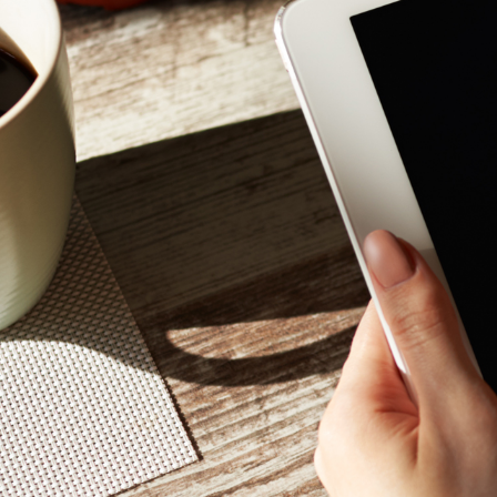
Mon - 
(GMT +