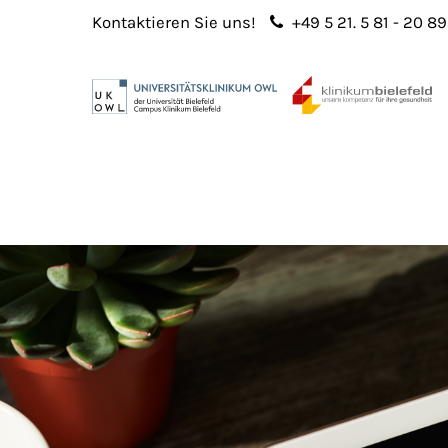
Kontaktieren Sie uns!
+49 5 21. 5 81 - 20 89
Login
Sup
Benutzername
Lorem 
Passwort
2
365
Anmelden
Register
|
Lost your password?
We offe
custo