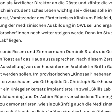
on als Ärztlicher Direktor an die Gäste und zählte die
ch ein studentisches Leben wichtig sei – dieses soll
orst, Vorsitzender des Förderkreises Klinikum Bielefeld
ung der medizinischen Ausbildung in OWL sei und ergän
Forscher*innen noch weiter steigen werde. Denn im St
ab" liegen.
 Leonie Resem und Zimmermann Dominik Staats die Ge
 Toast auf das Haus auszusprechen. Nach diesem Zer
 Ausstellung von der hausinternen Architektin Britta G
t werden sollen. Im provisorischen „Kinosaal“ nebenan
rten zuschauen, wie Orthopäde Dr. Christoph Barkhaus
ein Kniegelenkersatz implantierte. In zwei „Skills Lab
ai Johanning und Dr. Achim Röper verschiedene Training
u demonstrieren, wie sie zukünftig auch die Medizinst
g realitätsnah an Echtgeräten simuliert und geübt wer