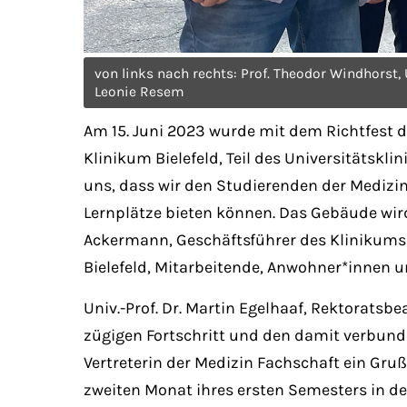
von links nach rechts: Prof. Theodor Windhorst, 
Leonie Resem
Am 15. Juni 2023 wurde mit dem Richtfest d
Klinikum Bielefeld, Teil des Universitätsk
uns, dass wir den Studierenden der Medizi
Lernplätze bieten können. Das Gebäude wir
Ackermann, Geschäftsführer des Klinikums Bi
Bielefeld, Mitarbeitende, Anwohner*innen u
Univ.-Prof. Dr. Martin Egelhaaf, Rektoratsb
zügigen Fortschritt und den damit verbunde
Vertreterin der Medizin Fachschaft ein Gruß
zweiten Monat ihres ersten Semesters in de