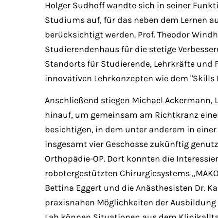
Holger Sudhoff wandte sich in seiner Funkti
Studiums auf, für das neben dem Lernen au
berücksichtigt werden. Prof. Theodor Windh
Studierendenhaus für die stetige Verbesser
Standorts für Studierende, Lehrkräfte und 
innovativen Lehrkonzepten wie dem "Skills L
Anschließend stiegen Michael Ackermann,
hinauf, um gemeinsam am Richtkranz einen
besichtigen, in dem unter anderem in einer
insgesamt vier Geschosse zukünftig genutz
Orthopädie-OP. Dort konnten die Interessie
robotergestützten Chirurgiesystems „MAKO“ 
Bettina Eggert und die Anästhesisten Dr. K
praxisnahen Möglichkeiten der Ausbildung z
Lab können Situationen aus dem Klinikallta