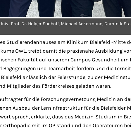
Univ.-Prof. Dr. Holger Sudhoff, Michael Ackermann, Dominik Staat
es Studierendenhauses am Klinikum Bielefeld -Mitte de
linikums OWL, treibt damit die praxisnahe Ausbildung v
nischen Fakultät auf unserem Campus Gesundheit am Kl
d Begegnungen und Teamarbeit fördern und die Lernsitu
elefeld anlässlich der Feierstunde, zu der Medizinstud
nd Mitglieder des Förderkreises geladen waren.
eauftragter für die Forschungsvernetzung Medizin an der
nen Ausbau der Lerninfrastruktur für die Bielefelder M
wort sprach, erklärte, dass das Medizin-Studium in Biel
r Orthopädie mit im OP stand und den Operateuren bei d