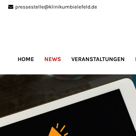
pressestelle@klinikumbielefeld.de
port
Get in touch
ipsum dolor sit amet:
Cybersteel Inc.
376-293 City Road, Suite 
San Francisco, CA 94102
HOME
NEWS
VERANSTALTUNGEN
4h
Have any questions?
/
+44 1234 567 890
days
Drop us a line
info@yourdomain.co
r support for our
mers