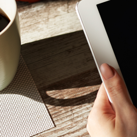
Mon - 
(GMT +