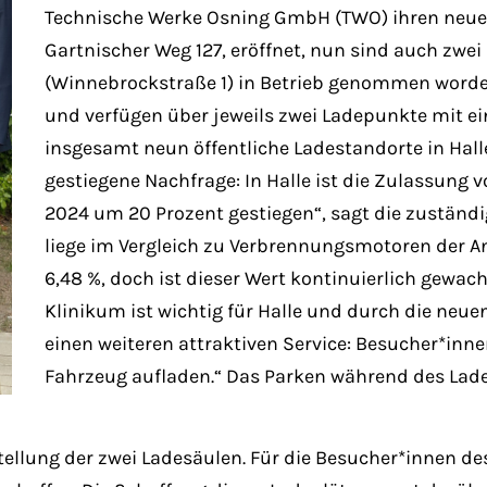
Technische Werke Osning GmbH (TWO) ihren neue
Gartnischer Weg 127, eröffnet, nun sind auch zwe
(Winnebrockstraße 1) in Betrieb genommen worde
und verfügen über jeweils zwei Ladepunkte mit ein
insgesamt neun öffentliche Ladestandorte in Halle
gestiegene Nachfrage: In Halle ist die Zulassung
2024 um 20 Prozent gestiegen“, sagt die zuständ
liege im Vergleich zu Verbrennungsmotoren der Ant
6,48 %, doch ist dieser Wert kontinuierlich gewac
Klinikum ist wichtig für Halle und durch die neu
einen weiteren attraktiven Service: Besucher*inn
Fahrzeug aufladen.“ Das Parken während des Lade
tellung der zwei Ladesäulen. Für die Besucher*innen de