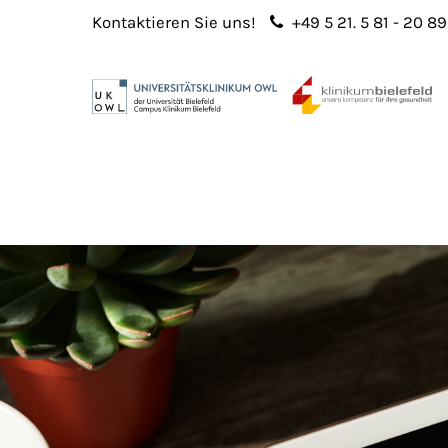
Kontaktieren Sie uns!
+49 5 21. 5 81 - 20 89
Login
Sup
Benutzername
Lorem 
Passwort
2
365
Anmelden
Register
|
Lost your password?
We offe
custo