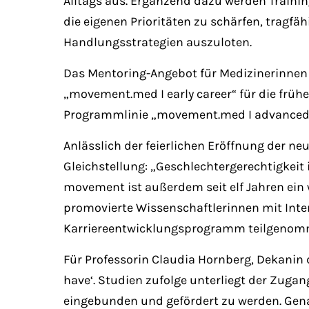
Alltags aus. Ergänzend dazu werden Trainin
die eigenen Prioritäten zu schärfen, tragf
Handlungsstrategien auszuloten.
Das Mentoring-Angebot für Medizinerinnen 
„movement.med I early career“ für die früh
Programmlinie „movement.med I advanced ca
Anlässlich der feierlichen Eröffnung der ne
Gleichstellung: „Geschlechtergerechtigkeit 
movement ist außerdem seit elf Jahren ein
promovierte Wissenschaftlerinnen mit Inte
Karriereentwicklungsprogramm teilgenomme
Für Professorin Claudia Hornberg, Dekanin 
have‘. Studien zufolge unterliegt der Zuga
eingebunden und gefördert zu werden. Gen