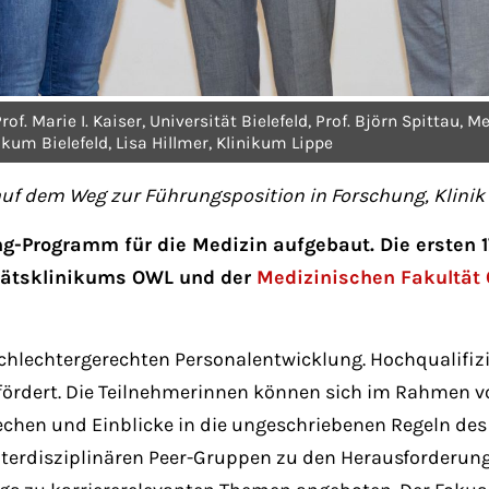
f. Marie I. Kaiser, Universität Bielefeld, Prof. Björn Spittau, M
kum Bielefeld, Lisa Hillmer, Klinikum Lippe
 auf dem Weg zur Führungsposition in Forschung, Klin
g-Programm für die Medizin aufgebaut. Die ersten 
itätsklinikums OWL und der
Medizinischen Fakultät
hlechtergerechten Personalentwicklung. Hochqualifizi
gefördert. Die Teilnehmerinnen können sich im Rahmen
hen und Einblicke in die ungeschriebenen Regeln des 
nterdisziplinären Peer-Gruppen zu den Herausforderun