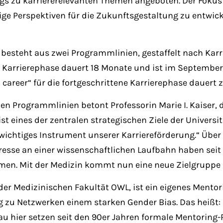
gs zu karriererelevanten Themen angeboten. Der Fokus 
ähige Perspektiven für die Zukunftsgestaltung zu entwi
besteht aus zwei Programmlinien, gestaffelt nach Karr
e Karrierephase dauert 18 Monate und ist im September
reer“ für die fortgeschrittene Karrierephase dauert 
uen Programmlinien betont Professorin Marie I. Kaiser,
ist eines der zentralen strategischen Ziele der Univers
 wichtiges Instrument unserer Karriereförderung.“ Üb
resse an einer wissenschaftlichen Laufbahn haben sei
n. Mit der Medizin kommt nun eine neue Zielgruppe m
der Medizinischen Fakultät OWL, ist ein eigenes Mento
ng zu Netzwerken einem starken Gender Bias. Das heißt
au hier setzen seit den 90er Jahren formale Mentorin