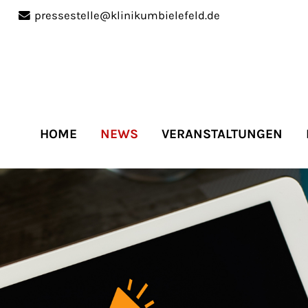
pressestelle@klinikumbielefeld.de
port
Get in touch
ipsum dolor sit amet:
Cybersteel Inc.
376-293 City Road, Suite 
San Francisco, CA 94102
HOME
NEWS
VERANSTALTUNGEN
4h
Have any questions?
/
+44 1234 567 890
days
Drop us a line
info@yourdomain.co
r support for our
mers