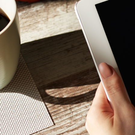
Mon - 
(GMT +