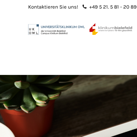
Kontaktieren Sie uns!
+49 5 21. 5 81 - 20 89
Login
Sup
Benutzername
Lorem 
Passwort
2
365
Anmelden
Register
|
Lost your password?
We offe
custo