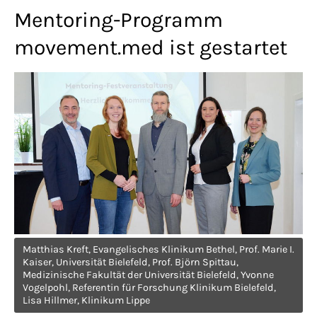
Lorem ipsum dolor sit amet:
Mentoring-Programm
movement.med ist gestartet
24h
/ 365days
We offer support for our customers
Mon - Fri 8:00am - 5:00pm
(GMT +1)
Get in touch
Cybersteel Inc.
Matthias Kreft, Evangelisches Klinikum Bethel, Prof. Marie I.
376-293 City Road, Suite 600
Kaiser, Universität Bielefeld, Prof. Björn Spittau,
San Francisco, CA 94102
Medizinische Fakultät der Universität Bielefeld, Yvonne
Vogelpohl, Referentin für Forschung Klinikum Bielefeld,
Lisa Hillmer, Klinikum Lippe