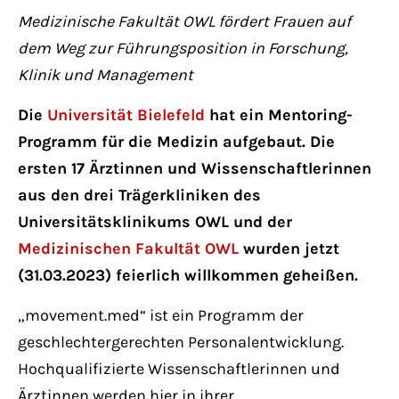
Have any questions?
Medizinische Fakultät OWL fördert Frauen auf
+44 1234 567 890
dem Weg zur Führungsposition in Forschung,
Klinik und Management
Drop us a line
info@yourdomain.com
Die
Universität Bielefeld
hat ein Mentoring-
Programm für die Medizin aufgebaut. Die
About us
ersten 17 Ärztinnen und Wissenschaftlerinnen
aus den drei Trägerkliniken des
Lorem ipsum dolor sit amet, consectetuer
Universitätsklinikums OWL und der
adipiscing elit.
Medizinischen Fakultät OWL
wurden jetzt
Aenean commodo ligula eget dolor. Aenean
(31.03.2023) feierlich willkommen geheißen.
massa. Cum sociis natoque penatibus et
„movement.med“ ist ein Programm der
magnis dis parturient montes, nascetur
geschlechtergerechten Personalentwicklung.
ridiculus mus. Donec quam felis, ultricies
Hochqualifizierte Wissenschaftlerinnen und
nec.
Ärztinnen werden hier in ihrer