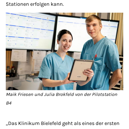
Have any questions?
Stationen erfolgen kann.
+44 1234 567 890
Drop us a line
info@yourdomain.com
About us
Lorem ipsum dolor sit amet, consectetuer
adipiscing elit.
Aenean commodo ligula eget dolor. Aenean
Maik Friesen und Julia Brokfeld von der Pilotstation
massa. Cum sociis natoque penatibus et
B4
magnis dis parturient montes, nascetur
ridiculus mus. Donec quam felis, ultricies
„Das Klinikum Bielefeld geht als eines der ersten
nec.