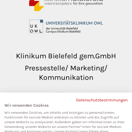
Klinikum Bielefeld gem.GmbH
Pressestelle/ Marketing/
Kommunikation
pressestelle@klinikumbielefeld.de
Datenschutzbestimmungen
Teutoburger Str. 50
Wir verwenden Cookies
33604 Bielefeld
Wir verwenden Cookies, um Inhalte und Anzeigen zu personalisieren,
Funktionen für soziale Medien anbieten zu können und die Zugriffe auf
unsere Website zu analysieren. Außerdem geben wir Informationen zu Ihrer
Verwendung unserer Website an unsere Partner*innen für soziale Medien,
Werbung und Analysen weiter. Unsere Partner*innen führen diese