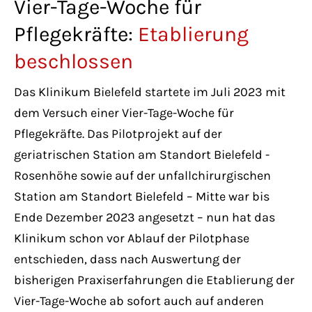
Vier-Tage-Woche für
Lorem ipsum dolor sit amet:
Pflegekräfte:
Etablierung
beschlossen
24h
/ 365days
Das Klinikum Bielefeld startete im Juli 2023 mit
dem Versuch einer Vier-Tage-Woche für
Pflegekräfte. Das Pilotprojekt auf der
We offer support for our customers
Mon - Fri 8:00am - 5:00pm
(GMT +1)
geriatrischen Station am Standort Bielefeld -
Rosenhöhe sowie auf der unfallchirurgischen
Get in touch
Station am Standort Bielefeld – Mitte war bis
Ende Dezember 2023 angesetzt – nun hat das
Cybersteel Inc.
Klinikum schon vor Ablauf der Pilotphase
376-293 City Road, Suite 600
entschieden, dass nach Auswertung der
San Francisco, CA 94102
bisherigen Praxiserfahrungen die Etablierung der
Vier-Tage-Woche ab sofort auch auf anderen