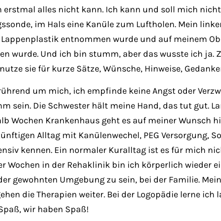
ch erstmal alles nicht kann. Ich kann und soll mich ni
gssonde, im Hals eine Kanüle zum Luftholen. Mein linke
e Lappenplastik entnommen wurde und auf meinem Ober
 wurde. Und ich bin stumm, aber das wusste ich ja.
 nutze sie für kurze Sätze, Wünsche, Hinweise, Gedanken
ührend um mich, ich empfinde keine Angst oder Verzwe
ehm sein. Die Schwester hält meine Hand, das tut gut.
lb Wochen Krankenhaus geht es auf meiner Wunsch hin d
künftigen Alltag mit Kanülenwechel, PEG Versorgung, 
v kennen. Ein normaler Kuralltag ist es für mich nic
 Wochen in der Rehaklinik bin ich körperlich wieder e
der gewohnten Umgebung zu sein, bei der Familie. Mein 
ehen die Therapien weiter. Bei der Logopädie lerne i
Spaß, wir haben Spaß!