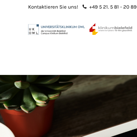
Kontaktieren Sie uns!
+49 5 21. 5 81 - 20 89
Login
Sup
Benutzername
Lorem 
Passwort
2
365
Anmelden
Register
|
Lost your password?
We offe
custo