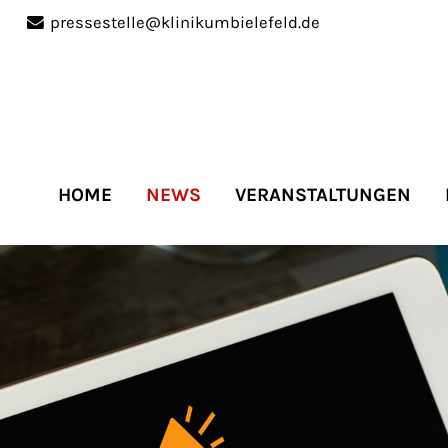
pressestelle@klinikumbielefeld.de
port
Get in touch
ipsum dolor sit amet:
Cybersteel Inc.
376-293 City Road, Suite 
San Francisco, CA 94102
HOME
NEWS
VERANSTALTUNGEN
4h
Have any questions?
/
+44 1234 567 890
days
Drop us a line
info@yourdomain.co
r support for our
mers