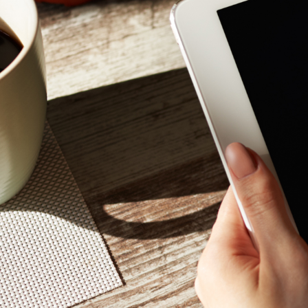
Mon - 
(GMT +