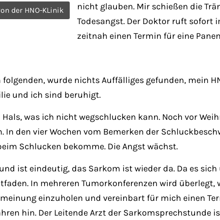
nicht glauben. Mir schießen die Trä
 von der HNO-KLinik
Todesangst. Der Doktor ruft sofort 
zeitnah einen Termin für eine Pane
folgenden, wurde nichts Auffälliges gefunden, mein HN
ie und ich sind beruhigt.
 Hals, was ich nicht wegschlucken kann. Noch vor Wei
en. In den vier Wochen vom Bemerken der Schluckbeschw
n beim Schlucken bekomme. Die Angst wächst.
und ist eindeutig, das Sarkom ist wieder da. Da es sich
tfaden. In mehreren Tumorkonferenzen wird überlegt, w
itmeinung einzuholen und vereinbart für mich einen T
ren hin. Der Leitende Arzt der Sarkomsprechstunde ist 