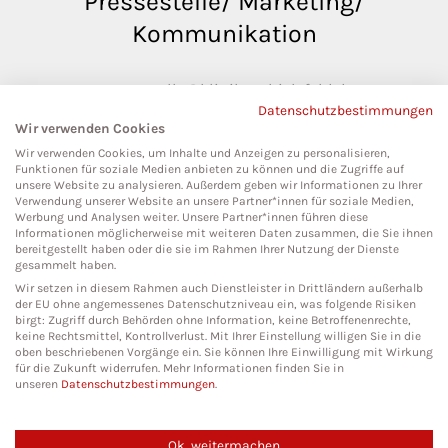
Pressestelle/ Marketing/
Kommunikation
pressestelle@klinikumbielefeld.de
Datenschutzbestimmungen
Teutoburger Str. 50
Wir verwenden Cookies
33604 Bielefeld
Wir verwenden Cookies, um Inhalte und Anzeigen zu personalisieren,
Funktionen für soziale Medien anbieten zu können und die Zugriffe auf
unsere Website zu analysieren. Außerdem geben wir Informationen zu Ihrer
Verwendung unserer Website an unsere Partner*innen für soziale Medien,
Werbung und Analysen weiter. Unsere Partner*innen führen diese
Social Media
Informationen möglicherweise mit weiteren Daten zusammen, die Sie ihnen
bereitgestellt haben oder die sie im Rahmen Ihrer Nutzung der Dienste
gesammelt haben.
Wir setzen in diesem Rahmen auch Dienstleister in Drittländern außerhalb
der EU ohne angemessenes Datenschutzniveau ein, was folgende Risiken
birgt: Zugriff durch Behörden ohne Information, keine Betroffenenrechte,
keine Rechtsmittel, Kontrollverlust. Mit Ihrer Einstellung willigen Sie in die
oben beschriebenen Vorgänge ein. Sie können Ihre Einwilligung mit Wirkung
für die Zukunft widerrufen. Mehr Informationen finden Sie in
unseren
Datenschutzbestimmungen
.
Ok, weitermachen