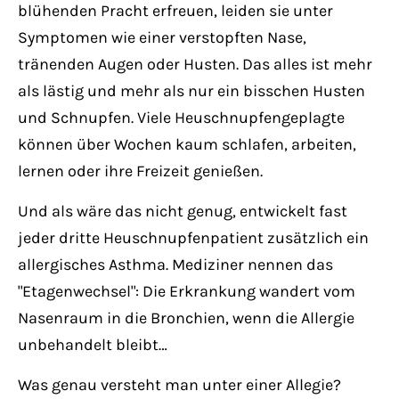
Have any questions?
blühenden Pracht erfreuen, leiden sie unter
+44 1234 567 890
Symptomen wie einer verstopften Nase,
tränenden Augen oder Husten. Das alles ist mehr
Drop us a line
als lästig und mehr als nur ein bisschen Husten
info@yourdomain.com
und Schnupfen. Viele Heuschnupfengeplagte
können über Wochen kaum schlafen, arbeiten,
About us
lernen oder ihre Freizeit genießen.
Lorem ipsum dolor sit amet, consectetuer
Und als wäre das nicht genug, entwickelt fast
adipiscing elit.
jeder dritte Heuschnupfenpatient zusätzlich ein
allergisches Asthma. Mediziner nennen das
Aenean commodo ligula eget dolor. Aenean
"Etagenwechsel": Die Erkrankung wandert vom
massa. Cum sociis natoque penatibus et
Nasenraum in die Bronchien, wenn die Allergie
magnis dis parturient montes, nascetur
unbehandelt bleibt…
ridiculus mus. Donec quam felis, ultricies
nec.
Was genau versteht man unter einer Allegie?