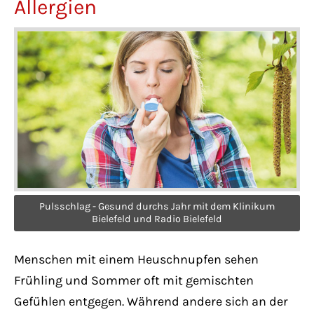
Allergien
Lorem ipsum dolor sit amet:
24h
/ 365days
We offer support for our customers
Mon - Fri 8:00am - 5:00pm
(GMT +1)
Get in touch
Pulsschlag - Gesund durchs Jahr mit dem Klinikum
Bielefeld und Radio Bielefeld
Cybersteel Inc.
376-293 City Road, Suite 600
Menschen mit einem Heuschnupfen sehen
San Francisco, CA 94102
Frühling und Sommer oft mit gemischten
Gefühlen entgegen. Während andere sich an der