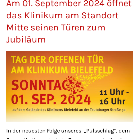
Am 01. September 2024 öffnet
Lorem ipsum dolor sit amet:
das Klinikum am Standort
Mitte seinen Türen zum
24h
/ 365days
Jubiläum
We offer support for our customers
Mon - Fri 8:00am - 5:00pm
(GMT +1)
Get in touch
Cybersteel Inc.
376-293 City Road, Suite 600
San Francisco, CA 94102
In der neuesten Folge unseres „Pulsschlag“, dem