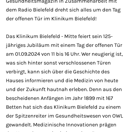
Gesundheitsmagazin in Zusammenarbeit mit
Have any questions?
dem Radio Bielefeld dreht sich alles um den Tag
+44 1234 567 890
der offenen Tür im Klinikum Bielefeld!
Drop us a line
info@yourdomain.com
Das Klinikum Bielefeld - Mitte feiert sein 125-
jähriges Jubiläum mit einem Tag der offenen Tür
am 01.09.2024 von 11 bis 16 Uhr. Wer neugierig ist,
About us
was sich hinter sonst verschlossenen Türen
Lorem ipsum dolor sit amet, consectetuer
verbirgt, kann sich über die Geschichte des
adipiscing elit.
Hauses informieren und die Medizin von heute
und der Zukunft hautnah erleben. Denn aus den
Aenean commodo ligula eget dolor. Aenean
bescheidenen Anfängen im Jahr 1899 mit 167
massa. Cum sociis natoque penatibus et
Betten hat sich das Klinikum Bielefeld zu einem
magnis dis parturient montes, nascetur
der Spitzenreiter im Gesundheitswesen von OWL
ridiculus mus. Donec quam felis, ultricies
gewandelt. Medizinische Innovationen prägen
nec.