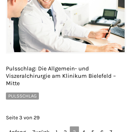
Pulsschlag: Die Allgemein- und
Viszeralchirurgie am Klinikum Bielefeld –
Mitte
PULSSCHLAG
Seite 3 von 29
Anfang
Zurück
1
2
3
4
5
6
7