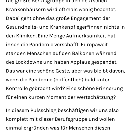
Die größte Berufsgruppe in den deutschen
Have any questions?
Krankenhäusern wird oftmals wenig beachtet.
+44 1234 567 890
Dabei geht ohne das große Engagement der
Drop us a line
Gesundheits- und Krankenpfleger*innen nichts in
info@yourdomain.com
den Kliniken. Eine Menge Aufmerksamkeit hat
ihnen die Pandemie verschafft. Europaweit
standen Menschen auf den Balkonen während
About us
des Lockdowns und haben Applaus gespendet.
Lorem ipsum dolor sit amet, consectetuer
Das war eine schöne Geste, aber was bleibt davon,
adipiscing elit.
wenn die Pandemie (hoffentlich) bald unter
Kontrolle gebracht wird? Eine schöne Erinnerung
Aenean commodo ligula eget dolor. Aenean
für einen kurzen Moment der Wertschätzung?
massa. Cum sociis natoque penatibus et
magnis dis parturient montes, nascetur
In diesem Pulsschlag beschäftigen wir uns also
ridiculus mus. Donec quam felis, ultricies
komplett mit dieser Berufsgruppe und wollen
nec.
einmal ergründen was für Menschen diesen