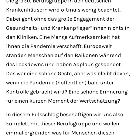
Die größte Berufsgruppe in den deutschen
Have any questions?
Krankenhäusern wird oftmals wenig beachtet.
+44 1234 567 890
Dabei geht ohne das große Engagement der
Drop us a line
Gesundheits- und Krankenpfleger*innen nichts in
info@yourdomain.com
den Kliniken. Eine Menge Aufmerksamkeit hat
ihnen die Pandemie verschafft. Europaweit
standen Menschen auf den Balkonen während
About us
des Lockdowns und haben Applaus gespendet.
Lorem ipsum dolor sit amet, consectetuer
Das war eine schöne Geste, aber was bleibt davon,
adipiscing elit.
wenn die Pandemie (hoffentlich) bald unter
Kontrolle gebracht wird? Eine schöne Erinnerung
Aenean commodo ligula eget dolor. Aenean
für einen kurzen Moment der Wertschätzung?
massa. Cum sociis natoque penatibus et
magnis dis parturient montes, nascetur
In diesem Pulsschlag beschäftigen wir uns also
ridiculus mus. Donec quam felis, ultricies
komplett mit dieser Berufsgruppe und wollen
nec.
einmal ergründen was für Menschen diesen