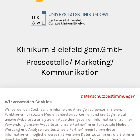
Klinikum Bielefeld gem.GmbH
Pressestelle/ Marketing/
Kommunikation
pressestelle@klinikumbielefeld.de
Datenschutzbestimmungen
Teutoburger Str. 50
Wir verwenden Cookies
33604 Bielefeld
Wir verwenden Cookies, um Inhalte und Anzeigen zu personalisieren,
Funktionen für soziale Medien anbieten zu können und die Zugriffe auf
unsere Website zu analysieren. Außerdem geben wir Informationen zu Ihrer
Verwendung unserer Website an unsere Partner*innen für soziale Medien,
Werbung und Analysen weiter. Unsere Partner*innen führen diese
Social Media
Informationen möglicherweise mit weiteren Daten zusammen, die Sie ihnen
bereitgestellt haben oder die sie im Rahmen Ihrer Nutzung der Dienste