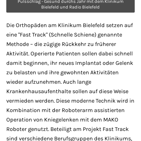
Pulsschlag - Gesund durchs Jahr mit dem Klinikum
Have any questions?
Bielefeld und Radio Bielefeld
+44 1234 567 890
Die Orthopäden am Klinikum Bielefeld setzen auf
Drop us a line
eine "Fast Track" (Schnelle Schiene) genannte
info@yourdomain.com
Methode – die zügige Rückkehr zu früherer
Aktivität. Operierte Patienten sollen dabei schnell
About us
damit beginnen, ihr neues Implantat oder Gelenk
zu belasten und ihre gewohnten Aktivitäten
Lorem ipsum dolor sit amet, consectetuer
wieder aufzunehmen. Auch lange
adipiscing elit.
Krankenhausaufenthalte sollen auf diese Weise
Aenean commodo ligula eget dolor. Aenean
vermieden werden. Diese moderne Technik wird in
massa. Cum sociis natoque penatibus et
Kombination mit der Roboterarm assistierten
magnis dis parturient montes, nascetur
Operation von Kniegelenken mit dem MAKO
ridiculus mus. Donec quam felis, ultricies
Roboter genutzt. Beteiligt am Projekt Fast Track
nec.
sind verschiedene Berufsgruppen des Klinikums,