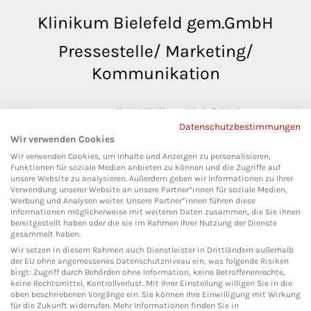
Klinikum Bielefeld gem.GmbH
Pressestelle/ Marketing/
Kommunikation
pressestelle@klinikumbielefeld.de
Datenschutzbestimmungen
Teutoburger Str. 50
Wir verwenden Cookies
33604 Bielefeld
Wir verwenden Cookies, um Inhalte und Anzeigen zu personalisieren,
Funktionen für soziale Medien anbieten zu können und die Zugriffe auf
unsere Website zu analysieren. Außerdem geben wir Informationen zu Ihrer
Verwendung unserer Website an unsere Partner*innen für soziale Medien,
Werbung und Analysen weiter. Unsere Partner*innen führen diese
Social Media
Informationen möglicherweise mit weiteren Daten zusammen, die Sie ihnen
bereitgestellt haben oder die sie im Rahmen Ihrer Nutzung der Dienste
gesammelt haben.
Wir setzen in diesem Rahmen auch Dienstleister in Drittländern außerhalb
der EU ohne angemessenes Datenschutzniveau ein, was folgende Risiken
birgt: Zugriff durch Behörden ohne Information, keine Betroffenenrechte,
keine Rechtsmittel, Kontrollverlust. Mit Ihrer Einstellung willigen Sie in die
oben beschriebenen Vorgänge ein. Sie können Ihre Einwilligung mit Wirkung
für die Zukunft widerrufen. Mehr Informationen finden Sie in