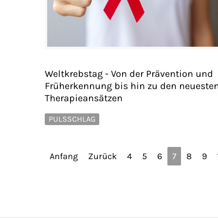
Weltkrebstag - Von der Prävention und
Früherkennung bis hin zu den neueste
Therapieansätzen
PULSSCHLAG
Anfang
Zurück
4
5
6
7
8
9