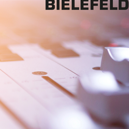
Mon - 
(GMT +