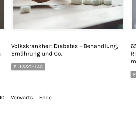
Volkskrankheit Diabetes – Behandlung,
65
n
Ernährung und Co.
R
m
PULSSCHLAG
P
10
Vorwärts
Ende