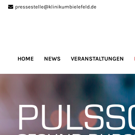
pressestelle@klinikumbielefeld.de
port
Get in touch
ipsum dolor sit amet:
Cybersteel Inc.
376-293 City Road, Suite 
San Francisco, CA 94102
HOME
NEWS
VERANSTALTUNGEN
4h
Have any questions?
/
+44 1234 567 890
days
Drop us a line
info@yourdomain.co
r support for our
mers