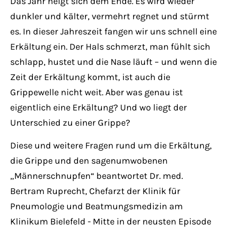
Das Jahr neigt sich dem Ende. Es wird wieder
Have any questions?
dunkler und kälter, vermehrt regnet und stürmt
+44 1234 567 890
es. In dieser Jahreszeit fangen wir uns schnell eine
Drop us a line
Erkältung ein. Der Hals schmerzt, man fühlt sich
info@yourdomain.com
schlapp, hustet und die Nase läuft – und wenn die
Zeit der Erkältung kommt, ist auch die
Grippewelle nicht weit. Aber was genau ist
About us
eigentlich eine Erkältung? Und wo liegt der
Lorem ipsum dolor sit amet, consectetuer
Unterschied zu einer Grippe?
adipiscing elit.
Diese und weitere Fragen rund um die Erkältung,
Aenean commodo ligula eget dolor. Aenean
die Grippe und den sagenumwobenen
massa. Cum sociis natoque penatibus et
„Männerschnupfen“ beantwortet Dr. med.
magnis dis parturient montes, nascetur
Bertram Ruprecht, Chefarzt der Klinik für
ridiculus mus. Donec quam felis, ultricies
Pneumologie und Beatmungsmedizin am
nec.
Klinikum Bielefeld - Mitte in der neusten Episode