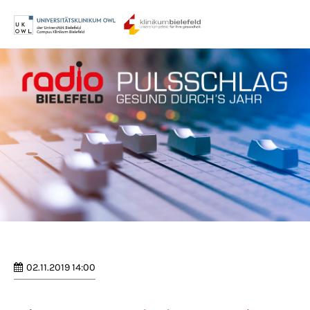
Menu
Login
Benutzername
Passwort
Anmelden
Register
|
Lost your password?
02.11.2019 14:00
Support