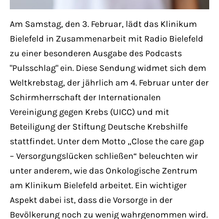
Have any questions?
+44 1234 567 890
Am Samstag, den 3. Februar, lädt das Klinikum
Bielefeld in Zusammenarbeit mit Radio Bielefeld
Drop us a line
zu einer besonderen Ausgabe des Podcasts
info@yourdomain.com
"Pulsschlag" ein. Diese Sendung widmet sich dem
Weltkrebstag, der jährlich am 4. Februar unter der
About us
Schirmherrschaft der Internationalen
Vereinigung gegen Krebs (UICC) und mit
Lorem ipsum dolor sit amet, consectetuer
Beteiligung der Stiftung Deutsche Krebshilfe
adipiscing elit.
stattfindet. Unter dem Motto „Close the care gap
Aenean commodo ligula eget dolor. Aenean
– Versorgungslücken schließen“ beleuchten wir
massa. Cum sociis natoque penatibus et
unter anderem, wie das Onkologische Zentrum
magnis dis parturient montes, nascetur
am Klinikum Bielefeld arbeitet. Ein wichtiger
ridiculus mus. Donec quam felis, ultricies
Aspekt dabei ist, dass die Vorsorge in der
nec.
Bevölkerung noch zu wenig wahrgenommen wird.