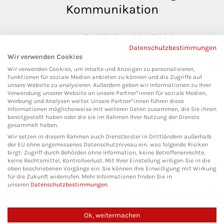
Kommunikation
pressestelle@klinikumbielefeld.de
Datenschutzbestimmungen
Teutoburger Str. 50
Wir verwenden Cookies
33604 Bielefeld
Wir verwenden Cookies, um Inhalte und Anzeigen zu personalisieren,
Funktionen für soziale Medien anbieten zu können und die Zugriffe auf
unsere Website zu analysieren. Außerdem geben wir Informationen zu Ihrer
Verwendung unserer Website an unsere Partner*innen für soziale Medien,
Werbung und Analysen weiter. Unsere Partner*innen führen diese
Social Media
Informationen möglicherweise mit weiteren Daten zusammen, die Sie ihnen
bereitgestellt haben oder die sie im Rahmen Ihrer Nutzung der Dienste
gesammelt haben.
Wir setzen in diesem Rahmen auch Dienstleister in Drittländern außerhalb
der EU ohne angemessenes Datenschutzniveau ein, was folgende Risiken
birgt: Zugriff durch Behörden ohne Information, keine Betroffenenrechte,
keine Rechtsmittel, Kontrollverlust. Mit Ihrer Einstellung willigen Sie in die
oben beschriebenen Vorgänge ein. Sie können Ihre Einwilligung mit Wirkung
für die Zukunft widerrufen. Mehr Informationen finden Sie in
unseren
Datenschutzbestimmungen
.
Ok, weitermachen