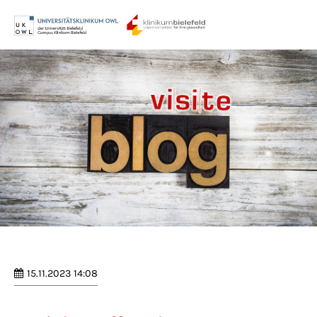
Menu
Login
Benutzername
Passwort
Anmelden
Register
|
Lost your password?
15.11.2023 14:08
Support