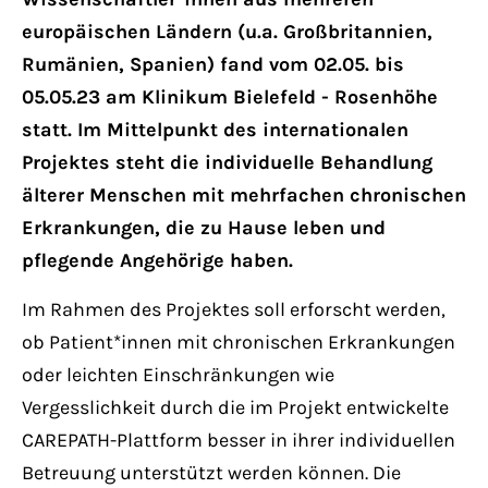
Have any questions?
europäischen Ländern (u.a. Großbritannien,
+44 1234 567 890
Rumänien, Spanien) fand vom 02.05. bis
05.05.23 am Klinikum Bielefeld - Rosenhöhe
Drop us a line
info@yourdomain.com
statt. Im Mittelpunkt des internationalen
Projektes steht die individuelle Behandlung
älterer Menschen mit mehrfachen chronischen
About us
Erkrankungen, die zu Hause leben und
Lorem ipsum dolor sit amet, consectetuer
pflegende Angehörige haben.
adipiscing elit.
Im Rahmen des Projektes soll erforscht werden,
Aenean commodo ligula eget dolor. Aenean
ob Patient*innen mit chronischen Erkrankungen
massa. Cum sociis natoque penatibus et
oder leichten Einschränkungen wie
magnis dis parturient montes, nascetur
Vergesslichkeit durch die im Projekt entwickelte
ridiculus mus. Donec quam felis, ultricies
CAREPATH-Plattform besser in ihrer individuellen
nec.
Betreuung unterstützt werden können. Die