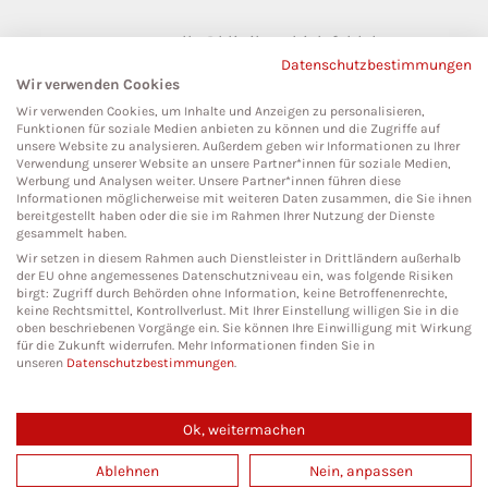
pressestelle@klinikumbielefeld.de
Datenschutzbestimmungen
Teutoburger Str. 50
Wir verwenden Cookies
33604 Bielefeld
Wir verwenden Cookies, um Inhalte und Anzeigen zu personalisieren,
Funktionen für soziale Medien anbieten zu können und die Zugriffe auf
unsere Website zu analysieren. Außerdem geben wir Informationen zu Ihrer
Verwendung unserer Website an unsere Partner*innen für soziale Medien,
Werbung und Analysen weiter. Unsere Partner*innen führen diese
Social Media
Informationen möglicherweise mit weiteren Daten zusammen, die Sie ihnen
bereitgestellt haben oder die sie im Rahmen Ihrer Nutzung der Dienste
gesammelt haben.
Wir setzen in diesem Rahmen auch Dienstleister in Drittländern außerhalb
der EU ohne angemessenes Datenschutzniveau ein, was folgende Risiken
birgt: Zugriff durch Behörden ohne Information, keine Betroffenenrechte,
keine Rechtsmittel, Kontrollverlust. Mit Ihrer Einstellung willigen Sie in die
oben beschriebenen Vorgänge ein. Sie können Ihre Einwilligung mit Wirkung
für die Zukunft widerrufen. Mehr Informationen finden Sie in
unseren
Datenschutzbestimmungen
.
Ok, weitermachen
Copyright 2026. All Rights Reserved.
Ablehnen
Nein, anpassen
Impressum
Datenschutz
Cookies