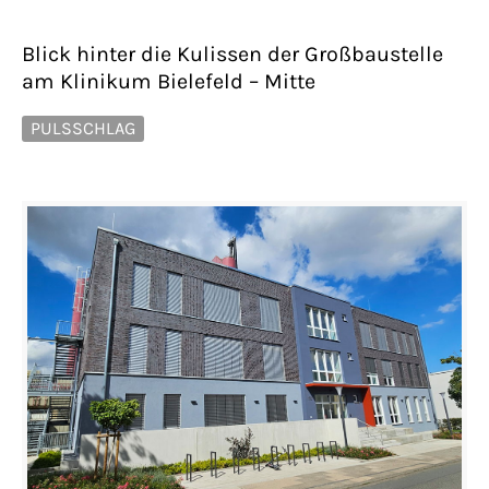
Have any questions?
+44 1234 567 890
Blick hinter die Kulissen der Großbaustelle
am Klinikum Bielefeld – Mitte
Drop us a line
info@yourdomain.com
PULSSCHLAG
About us
Lorem ipsum dolor sit amet, consectetuer
adipiscing elit.
Aenean commodo ligula eget dolor. Aenean
massa. Cum sociis natoque penatibus et
magnis dis parturient montes, nascetur
ridiculus mus. Donec quam felis, ultricies
nec.