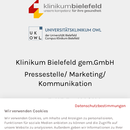
Klinikum Bielefeld gem.GmbH
Pressestelle/ Marketing/
Kommunikation
pressestelle@klinikumbielefeld.de
Datenschutzbestimmungen
Teutoburger Str. 50
Wir verwenden Cookies
33604 Bielefeld
Wir verwenden Cookies, um Inhalte und Anzeigen zu personalisieren,
Funktionen für soziale Medien anbieten zu können und die Zugriffe auf
unsere Website zu analysieren. Außerdem geben wir Informationen zu Ihrer