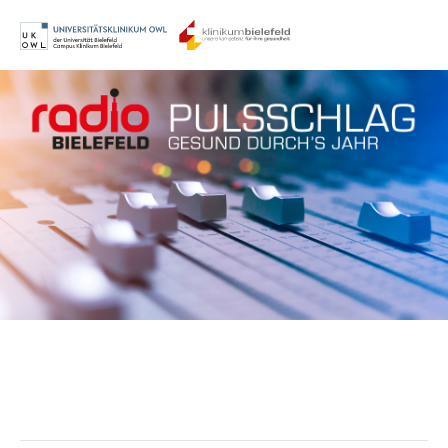
Menu
Login
Benutzername
Passwort
Anmelden
Register
|
Lost your password?
Support