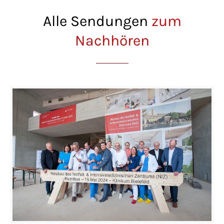
Lorem ipsum dolor sit amet:
Alle Sendungen
zum
Nachhören
24h
/ 365days
We offer support for our customers
Mon - Fri 8:00am - 5:00pm
(GMT +1)
Get in touch
Cybersteel Inc.
376-293 City Road, Suite 600
San Francisco, CA 94102