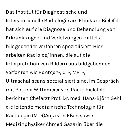
Have any questions?
+44 1234 567 890
Das Institut für Diagnostische und
Interventionelle Radiologie am Klinikum Bielefeld
Drop us a line
hat sich auf die Diagnose und Behandlung von
info@yourdomain.com
Erkrankungen und Verletzungen mittels
bildgebender Verfahren spezialisiert. Hier
About us
arbeiten Radiolog*innen, die auf die
Interpretation von Bildern aus bildgebenden
Lorem ipsum dolor sit amet, consectetuer
Verfahren wie Röntgen-, CT-, MRT-,
adipiscing elit.
Ultraschallscans spezialisiert sind. Im Gespräch
Aenean commodo ligula eget dolor. Aenean
mit Bettina Wittemeier von Radio Bielefeld
massa. Cum sociis natoque penatibus et
berichten Chefarzt Prof. Dr. med. Hans-Björn Gehl,
magnis dis parturient montes, nascetur
die leitende medizinische Technologin für
ridiculus mus. Donec quam felis, ultricies
Radiologie (MTR)Anja von Eßen sowie
nec.
Medizinphysiker Ahmed Gazarin über die