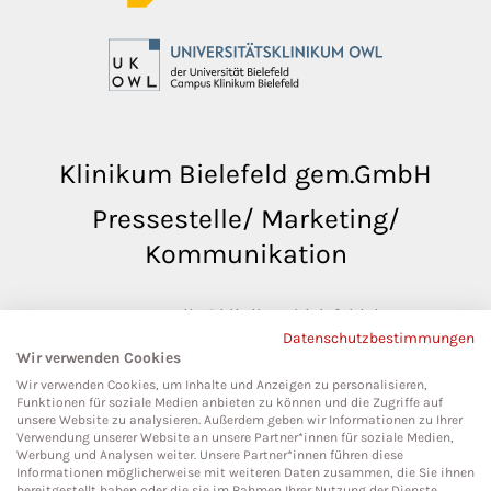
Klinikum Bielefeld gem.GmbH
Pressestelle/ Marketing/
Kommunikation
pressestelle@klinikumbielefeld.de
Datenschutzbestimmungen
Teutoburger Str. 50
Wir verwenden Cookies
33604 Bielefeld
Wir verwenden Cookies, um Inhalte und Anzeigen zu personalisieren,
Funktionen für soziale Medien anbieten zu können und die Zugriffe auf
unsere Website zu analysieren. Außerdem geben wir Informationen zu Ihrer
Verwendung unserer Website an unsere Partner*innen für soziale Medien,
Werbung und Analysen weiter. Unsere Partner*innen führen diese
Social Media
Informationen möglicherweise mit weiteren Daten zusammen, die Sie ihnen
bereitgestellt haben oder die sie im Rahmen Ihrer Nutzung der Dienste