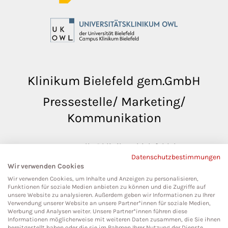
Klinikum Bielefeld gem.GmbH
Pressestelle/ Marketing/
Kommunikation
pressestelle@klinikumbielefeld.de
Datenschutzbestimmungen
Teutoburger Str. 50
Wir verwenden Cookies
33604 Bielefeld
Wir verwenden Cookies, um Inhalte und Anzeigen zu personalisieren,
Funktionen für soziale Medien anbieten zu können und die Zugriffe auf
unsere Website zu analysieren. Außerdem geben wir Informationen zu Ihrer
Verwendung unserer Website an unsere Partner*innen für soziale Medien,
Werbung und Analysen weiter. Unsere Partner*innen führen diese
Social Media
Informationen möglicherweise mit weiteren Daten zusammen, die Sie ihnen
bereitgestellt haben oder die sie im Rahmen Ihrer Nutzung der Dienste