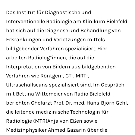
Have any questions?
+44 1234 567 890
Das Institut für Diagnostische und
Interventionelle Radiologie am Klinikum Bielefeld
Drop us a line
hat sich auf die Diagnose und Behandlung von
info@yourdomain.com
Erkrankungen und Verletzungen mittels
bildgebender Verfahren spezialisiert. Hier
About us
arbeiten Radiolog*innen, die auf die
Interpretation von Bildern aus bildgebenden
Lorem ipsum dolor sit amet, consectetuer
Verfahren wie Röntgen-, CT-, MRT-,
adipiscing elit.
Ultraschallscans spezialisiert sind. Im Gespräch
Aenean commodo ligula eget dolor. Aenean
mit Bettina Wittemeier von Radio Bielefeld
massa. Cum sociis natoque penatibus et
berichten Chefarzt Prof. Dr. med. Hans-Björn Gehl,
magnis dis parturient montes, nascetur
die leitende medizinische Technologin für
ridiculus mus. Donec quam felis, ultricies
Radiologie (MTR)Anja von Eßen sowie
nec.
Medizinphysiker Ahmed Gazarin über die